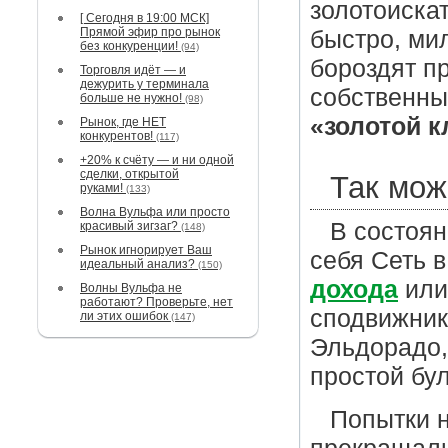
золотоискат
[ Сегодня в 19:00 МСК]
Прямой эфир про рынок
быстро, ми
без конкуренции!
(94)
бороздят п
Торговля идёт — и
дежурить у терминала
собственны
больше не нужно!
(98)
«золотой к
Рынок, где НЕТ
конкурентов!
(117)
+20% к счёту — и ни одной
сделки, открытой
Так мож
руками!
(133)
Волна Вульфа или просто
В состоян
красивый зигзаг?
(148)
Рынок игнорирует Ваш
себя Сеть 
идеальный анализ?
(150)
дохода
или
Волны Вульфа не
работают? Проверьте, нет
сподвижник
ли этих ошибок
(147)
Эльдорадо, 
простой бу
Попытки 