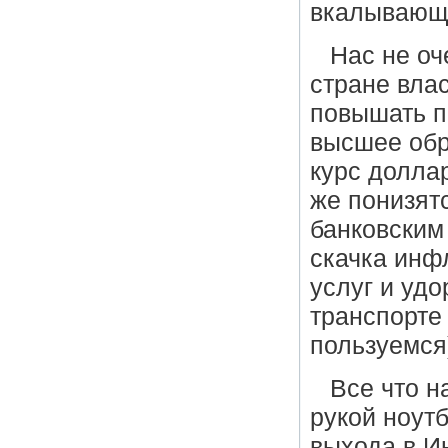
вкалывающи
Нас не оч
стране влас
повышать п
высшее обр
курс долла
же понизят
банковским
скачка инф
услуг и уд
транспорте
пользуемся
Все что н
рукой ноут
выхода в И