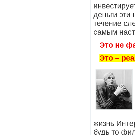
инвестирует
деньги эти
течение сл
самым нас
Это не ф
Это – ре
жизнь Инте
будь то фил