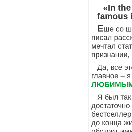
«In the
famous i
Е
ще со ш
писал расс
мечтал ста
признании,
Да, все э
главное – я
ЛЮБИМЫ
Я был так
достаточно
бестселлер
до конца жи
обстоит име