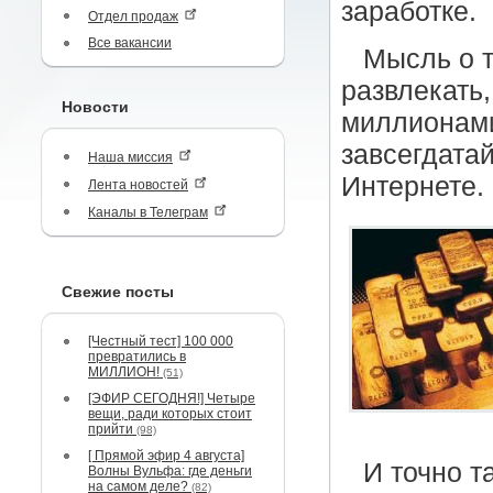
заработке.
Отдел продаж
Все вакансии
Мысль о т
развлекать,
Новости
миллионами
завсегдатай
Наша миссия
Интернете.
Лента новостей
Каналы в Телеграм
Свежие посты
[Честный тест] 100 000
превратились в
МИЛЛИОН!
(51)
[ЭФИР СЕГОДНЯ!] Четыре
вещи, ради которых стоит
прийти
(98)
[ Прямой эфир 4 августа]
И точно т
Волны Вульфа: где деньги
на самом деле?
(82)