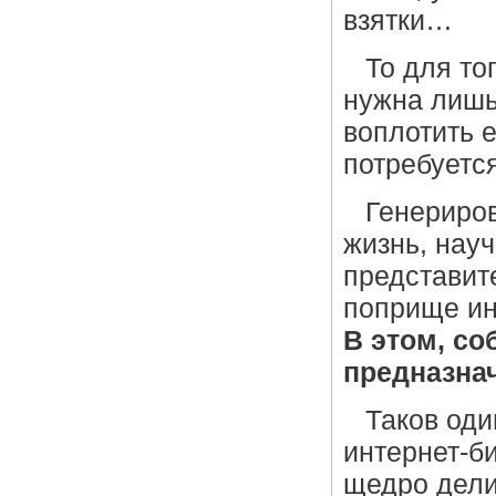
взятки…
То для то
нужна лиш
воплотить е
потребуется
Генериров
жизнь, науч
представит
поприще ин
В этом, со
предназна
Таков оди
интернет-би
щедро дел