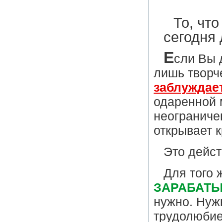
То, чт
сегодня 
Е
сли Вы 
лишь творч
заблуждае
одаренной 
неограниче
открывает к
Это дейст
Для того 
ЗАРАБАТЫ
нужно. Нуж
трудолюби