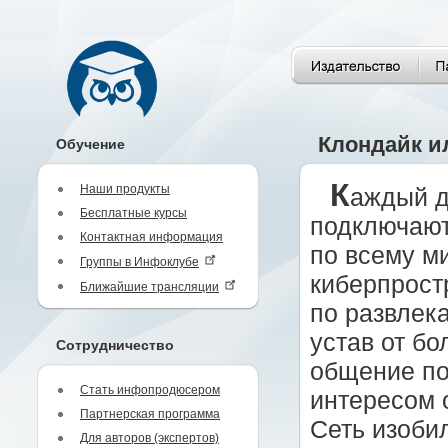
Клондайк и
Обучение
К
Наши продукты
аждый д
Бесплатные курсы
подключают
Контактная информация
по всему м
Группы в Инфоклубе
киберпрост
Ближайшие трансляции
по развлек
устав от бо
Сотрудничество
общение по 
Стать инфопродюсером
интересом 
Партнерская программа
Сеть изоби
Для авторов (экспертов)