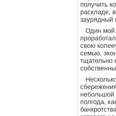
получить к
раскладе, 
заурядный 
Один мой
проработал
свою копее
семью, экон
тщательно 
собственный
Несколько
сбережениям
небольшой 
полгода, ка
банкротства