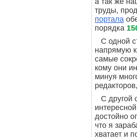
а так же н
труды, пр
портала
обе
порядка
15
С одной с
напрямую к
самые сокр
кому они и
минуя мног
редакторов,
С другой 
интересной
достойно о
что я зара
хватает и 