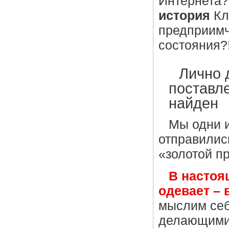
Интернета
история
Кл
предприимч
состояния?!
Лично 
поставл
найден
Мы одни и
отправилис
«золотой п
В настоя
одевает – 
мыслим себ
делающими 