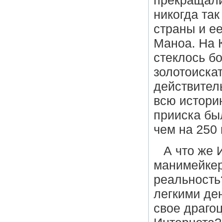
прекращали
никогда так
страны и е
Маноа. На К
стеклось б
золотоискат
действитель
всю истори
прииска бы
чем на 250
А что же
манимейкер
реальность
легкими де
свое драго