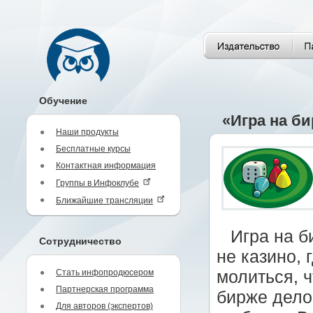
Обучение
«Игра на б
Наши продукты
Бесплатные курсы
Контактная информация
Группы в Инфоклубе
Ближайшие трансляции
Игра на б
Сотрудничество
не казино, 
Стать инфопродюсером
молиться, 
Партнерская программа
бирже дело
Для авторов (экспертов)