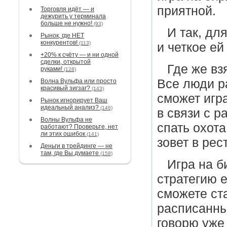
приятной.
Торговля идёт — и
дежурить у терминала
больше не нужно!
(93)
И так, дл
Рынок, где НЕТ
конкурентов!
(113)
и четкое ей
+20% к счёту — и ни одной
сделки, открытой
Где же вз
руками!
(128)
Все люди ра
Волна Вульфа или просто
красивый зигзаг?
(143)
сможет игра
Рынок игнорирует Ваш
идеальный анализ?
(146)
в связи с р
Волны Вульфа не
спать охот
работают? Проверьте, нет
ли этих ошибок
(141)
зовет в рест
Деньги в трейдинге — не
там, где Вы думаете
(158)
Игра на б
стратегию е
сможете ста
расписанны
говорю уже 