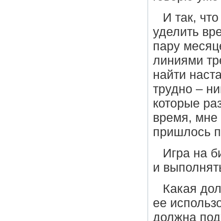
И так, чт
уделить вр
пару месяц
линиями тр
найти наст
трудно – ни
которые ра
время, мне
пришлось п
Игра на б
и выполнять
Какая дол
ее использ
должна под