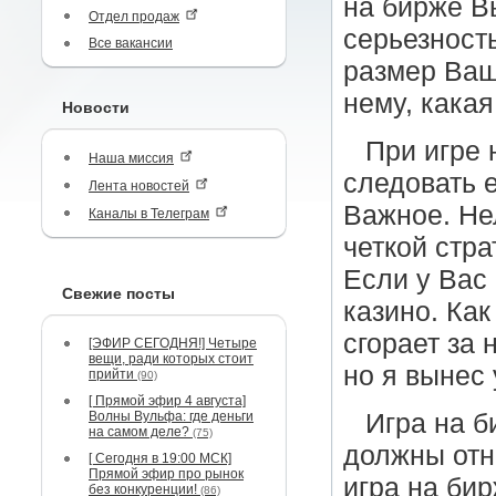
на бирже В
Отдел продаж
серьезность
Все вакансии
размер Ваш
нему, какая
Новости
При игре 
Наша миссия
следовать е
Лента новостей
Важное. Не
Каналы в Телеграм
четкой стра
Если у Вас 
Свежие посты
казино. Как
сгорает за 
[ЭФИР СЕГОДНЯ!] Четыре
вещи, ради которых стоит
но я вынес 
прийти
(90)
[ Прямой эфир 4 августа]
Волны Вульфа: где деньги
Игра на б
на самом деле?
(75)
должны отне
[ Сегодня в 19:00 МСК]
Прямой эфир про рынок
игра на би
без конкуренции!
(86)