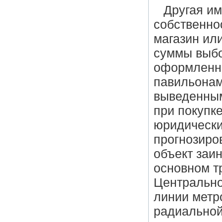
Другая им
собственно
магазин ил
суммы выбо
оформленны
павильонам
выведенным
при покупк
юридически
прогнозиро
объект заи
основном т
Центрально
линии метро
радиальной 