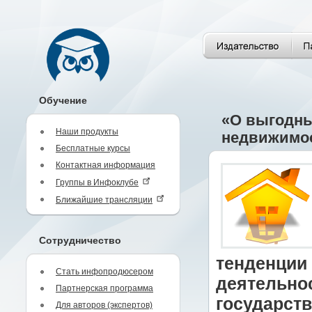
Обучение
«О выгодны
Наши продукты
недвижимо
Бесплатные курсы
Контактная информация
Группы в Инфоклубе
Ближайшие трансляции
Сотрудничество
тенденции
Стать инфопродюсером
деятельнос
Партнерская программа
государств
Для авторов (экспертов)