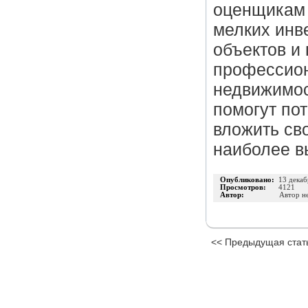
оценщикам 
мелких инв
объектов и
профессион
недвижимос
помогут по
вложить св
наиболее в
Опубликовано:
13 декаб
Просмотров:
4121
Автор:
Автор н
<< Предыдущая стат