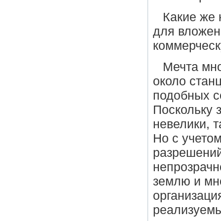
Какие же 
для вложен
коммерческ
Мечта мно
около станц
подобных со
Поскольку 
невелики, 
Но с учето
разрешений
непрозрачн
землю и мн
организаци
реализуем