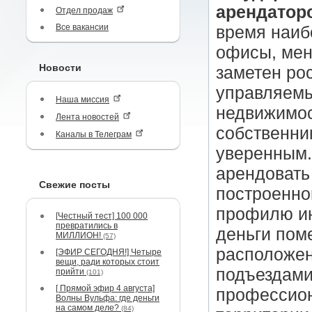
арендаторо
Отдел продаж
Все вакансии
время наиб
офисы, мене
Новости
заметен ро
управляемы
Наша миссия
недвижимос
Лента новостей
собственни
Каналы в Телеграм
уверенным.
арендовать
Свежие посты
построенно
профилю ин
[Честный тест] 100 000
превратились в
деньги пом
МИЛЛИОН!
(57)
расположен
[ЭФИР СЕГОДНЯ!] Четыре
вещи, ради которых стоит
подъездами
прийти
(101)
[ Прямой эфир 4 августа]
профессион
Волны Вульфа: где деньги
на самом деле?
(84)