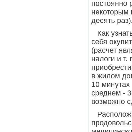
постоянно р
некоторым 
десять раз)
Как узнат
себя окупи
(расчет явл
налоги и т.
приобрести
в жилом до
10 минутах
среднем - 3
возможно сд
Располож
продовольс
медицинског