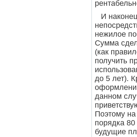
рентабельно
И наконец
непосредств
нежилое по
Сумма сдел
(как правило
получить п
использова
до 5 лет). 
оформление
данном слу
приветству
Поэтому на
порядка 80
будущие пла