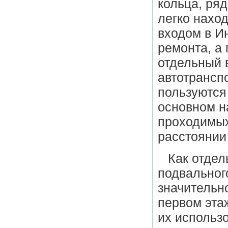
кольца, ряд
легко нахо
входом в И
ремонта, а
отдельный 
автотрансп
пользуются
основном н
проходимых
расстоянии
Как отдел
подвальног
значительн
первом эта
их использ