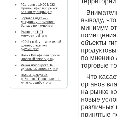
территории
[ Сегодня в 19:00 МСК]
Прямой эфир про рынок
Вниматель
без конкуренции!
(96)
Торговля идёт — и
выводу, чт
дежурить у терминала
больше не нужно!
минимум от 
(98)
Рынок, где НЕТ
помещения 
конкурентов!
(118)
объекты-ги
+20% к счёту — и ни одной
сделки, открытой
продуктовы
руками!
(133)
Волна Вульфа или просто
по мнению 
красивый зигзаг?
(148)
торговые т
Рынок игнорирует Ваш
идеальный анализ?
(151)
Что касае
Волны Вульфа не
работают? Проверьте, нет
ли этих ошибок
органов вл
(149)
на рынке к
новые усло
различных 
принятые по