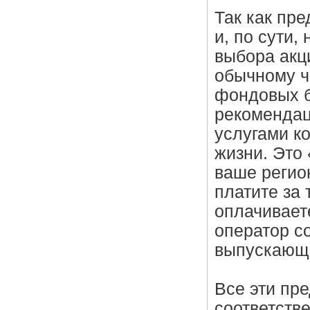
Так как пр
и, по сути,
выбора акц
обычному ч
фондовых б
рекомендац
услугами к
жизни. Это 
ваше регио
платите за 
оплачивает
оператор со
выпускающ
Все эти пр
соответстве