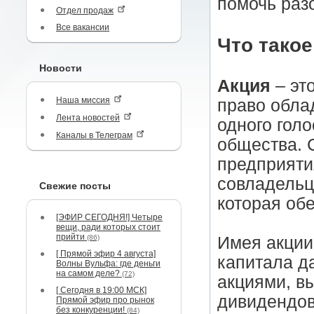
помочь раз
Отдел продаж
Все вакансии
Что такое
Новости
Акция
– эт
Наша миссия
право обла
Лента новостей
одного голо
Каналы в Телеграм
общества. 
предприятия
совладельц
Свежие посты
которая об
[ЭФИР СЕГОДНЯ!] Четыре
вещи, ради которых стоит
прийти
(86)
Имея акции
[ Прямой эфир 4 августа]
капитала д
Волны Вульфа: где деньги
на самом деле?
(72)
акциями, в
[ Сегодня в 19:00 МСК]
дивидендов
Прямой эфир про рынок
без конкуренции!
(84)