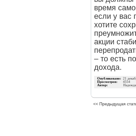
время само
если у вас
хотите сох
преумножит
акции стаб
перепродат
– то есть 
дохода.
Опубликовано:
21 декаб
Просмотров:
4554
Автор:
Надежда
<< Предыдущая стат