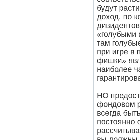
будут раст
доход, по 
дивидентов
«голубыми 
там голубы
при игре в 
фишки» явл
наиболее ч
гарантиров
НО предост
фондовом р
всегда быт
постоянно 
рассчитыват
вы должны 