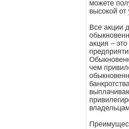
можете пол
высокой от
Все акции 
обыкновенн
акция – эт
предприяти
Обыкновенн
чем привил
обыкновенно
банкротств
выплачиваю
привилегир
владельцам
Преимущест