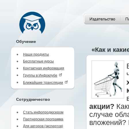
Обучение
«Как и каки
Наши продукты
Бесплатные курсы
Контактная информация
Группы в Инфоклубе
Ближайшие трансляции
Сотрудничество
акции?
Каки
Стать инфопродюсером
случае обл
Партнерская программа
вложений? 
Для авторов (экспертов)