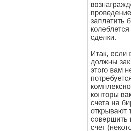
вознагражде
проведение
заплатить 
колеблется
сделки.
Итак, если
должны зак
этого вам н
потребуется
комплексно
конторы ва
счета на б
открывают 
совершить 
счет (неко