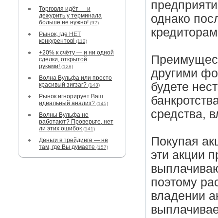
предприятия
Торговля идёт — и
дежурить у терминала
однако посл
больше не нужно!
(92)
кредиторам
Рынок, где НЕТ
конкурентов!
(112)
+20% к счёту — и ни одной
Преимущест
сделки, открытой
руками!
(128)
другими фо
Волна Вульфа или просто
будете нес
красивый зигзаг?
(143)
Рынок игнорирует Ваш
банкротств
идеальный анализ?
(145)
средства, 
Волны Вульфа не
работают? Проверьте, нет
ли этих ошибок
(141)
Покупая акц
Деньги в трейдинге — не
там, где Вы думаете
(157)
эти акции 
выплачиваю
поэтому ра
владении а
выплачивае