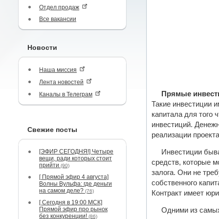
Отдел продаж
Все вакансии
Новости
Наша миссия
Лента новостей
Прямые инвест
Каналы в Телеграм
Такие инвестиции и
капитала для того 
инвестиций. Денежн
Свежие посты
реализации проекта
[ЭФИР СЕГОДНЯ!] Четыре
Инвестиции быва
вещи, ради которых стоит
средств, которые м
прийти
(90)
залога. Они не тре
[ Прямой эфир 4 августа]
собственного капит
Волны Вульфа: где деньги
на самом деле?
(76)
Контракт имеет юри
[ Сегодня в 19:00 МСК]
Прямой эфир про рынок
Одними из самых
без конкуренции!
(86)