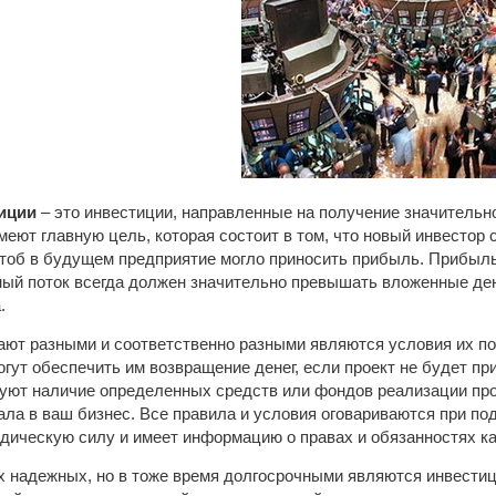
иции
– это инвестиции, направленные на получение значительно
меют главную цель, которая состоит в том, что новый инвестор 
чтоб в будущем предприятие могло приносить прибыль. Прибыл
ый поток всегда должен значительно превышать вложенные дене
.
ют разными и соответственно разными являются условия их по
огут обеспечить им возвращение денег, если проект не будет п
буют наличие определенных средств или фондов реализации пр
ала в ваш бизнес. Все правила и условия оговариваются при по
дическую силу и имеет информацию о правах и обязанностях к
 надежных, но в тоже время долгосрочными являются инвестиц