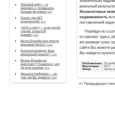
значительно надежн
Торговля идёт — и
реальный результат
дежурить у терминала
беззалоговые инв
больше не нужно!
(93)
недвижимость
все
Рынок, где НЕТ
конкурентов!
(113)
поставленной зада
+20% к счёту — и ни одной
Перейдя по ссыл
сделки, открытой
руками!
(128)
оставляют здесь об
Волна Вульфа или просто
же размере плюс пр
красивый зигзаг?
(143)
сайте Вы можете ра
Рынок игнорирует Ваш
Вы найдете нужного
идеальный анализ?
(146)
Волны Вульфа не
Опубликовано:
16 октяб
работают? Проверьте, нет
Просмотров:
5875
ли этих ошибок
(141)
Автор:
Автор н
Деньги в трейдинге — не
там, где Вы думаете
(158)
<< Предыдущая стат