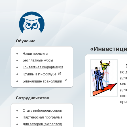
Обучение
«Инвестици
Наши продукты
Бесплатные курсы
Контактная информация
не 
Группы в Инфоклубе
ден
Ближайшие трансляции
мал
ден
кап
Сотрудничество
пря
Стать инфопродюсером
Партнерская программа
Для авторов (экспертов)