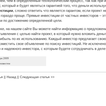
ей, чем в определенный технологический процесс, так как при 
, который и будет являться гарантией того, что деньги использ
естиции
, сложно ответить что является гарантом, если проект н
 гораздо проще. Прямые инвестиции от частных инвесторов – эт
чи по достижению определенной цели.
ке, на нашем сайте Вы можете найти информацию о предложени
ъявления с целью найти проект, в который нужно вложить деньги
ибыль по их использованию. Каждый инвестор предлагает свою с
зместить свое объявление по поиску инвестиций. Не исключено
 и надежного инвестора, с которым будете сотрудничать в дел
ря 2009
еизвестен
ья
||
Назад
||
Следующая статья >>