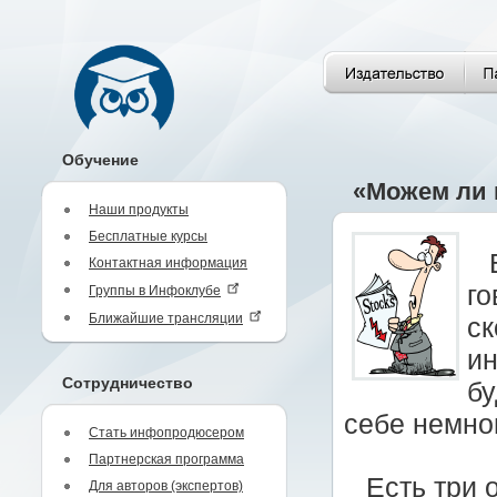
Обучение
«Можем ли 
Наши продукты
Бесплатные курсы
Контактная информация
го
Группы в Инфоклубе
Ближайшие трансляции
ск
ин
Сотрудничество
бу
себе немног
Стать инфопродюсером
Партнерская программа
Есть три 
Для авторов (экспертов)