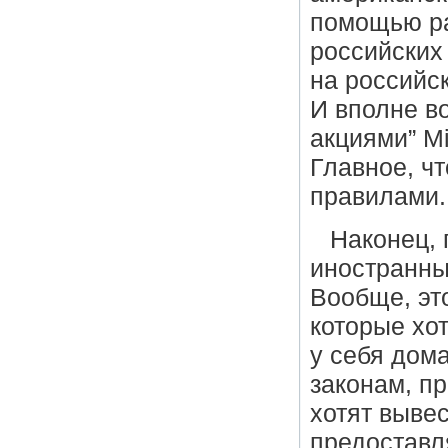
помощью ра
российских
на российс
И вполне в
акциями” Mi
Главное, ч
правилами.
Наконец, 
иностранны
Вообще, эт
которые хо
у себя дом
законам, п
хотят вывес
предоставля