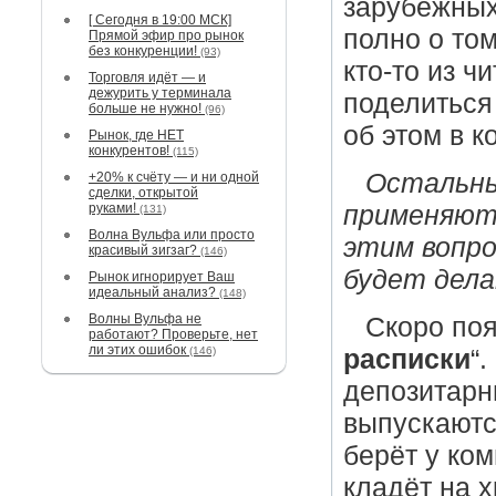
зарубежных
[ Сегодня в 19:00 МСК]
полно о том
Прямой эфир про рынок
без конкуренции!
(93)
кто-то из ч
Торговля идёт — и
дежурить у терминала
поделиться
больше не нужно!
(96)
об этом в к
Рынок, где НЕТ
конкурентов!
(115)
Остальные
+20% к счёту — и ни одной
сделки, открытой
руками!
применяют
(131)
Волна Вульфа или просто
этим вопро
красивый зигзаг?
(146)
будет дела
Рынок игнорирует Ваш
идеальный анализ?
(148)
Волны Вульфа не
Скоро поя
работают? Проверьте, нет
ли этих ошибок
(146)
расписки
“
депозитарн
выпускаютс
берёт у ком
кладёт на 