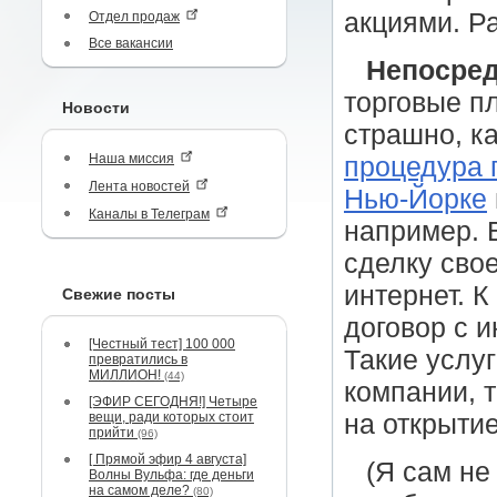
акциями. Р
Отдел продаж
Все вакансии
Непосред
торговые пл
Новости
страшно, к
Наша миссия
процедура 
Лента новостей
Нью-Йорке
Каналы в Телеграм
например. 
сделку свое
интернет. К
Свежие посты
договор с 
[Честный тест] 100 000
Такие услу
превратились в
МИЛЛИОН!
(44)
компании, 
[ЭФИР СЕГОДНЯ!] Четыре
вещи, ради которых стоит
на открыти
прийти
(96)
[ Прямой эфир 4 августа]
(Я сам не
Волны Вульфа: где деньги
на самом деле?
(80)