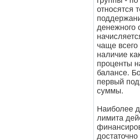
группы - п
относятся 
поддержани
денежного о
начисляется
чаще всего 
наличие как
проценты н
балансе. Б
первый под
суммы.
Наиболее д
лимита дей
финансиров
достаточно