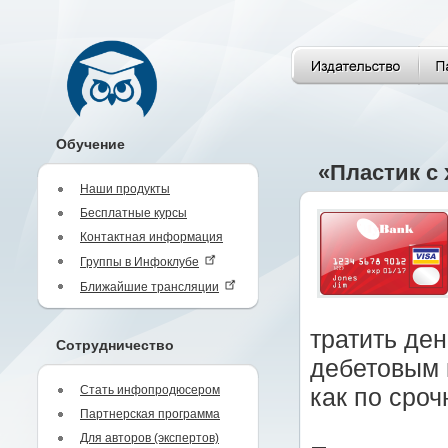
Обучение
«Пластик с
Наши продукты
Бесплатные курсы
Контактная информация
Группы в Инфоклубе
Ближайшие трансляции
тратить де
Сотрудничество
дебетовым 
Стать инфопродюсером
как по сро
Партнерская программа
Для авторов (экспертов)