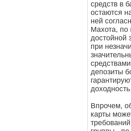
средств в б
остаются н
ней соглас
Махота, по
достойной 
при незнач
значительн
средствами 
депозиты б
гарантирую
доходность
Впрочем, о
карты може
требований