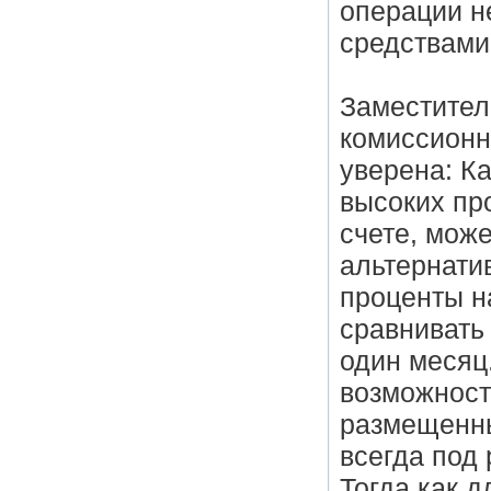
операции н
средствами
Заместител
комиссионн
уверена: К
высоких пр
счете, мож
альтернати
проценты н
сравнивать
один месяц
возможность
размещенным
всегда под 
Тогда как 