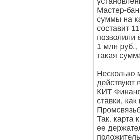
установлен
Мастер-бан
суммы на к
составит 1
позволили 
1 млн руб.,
такая сумма
Несколько 
действуют 
КИТ Финанс
ставки, ка
Промсвязьб
Так, карта 
ее держате
положитель