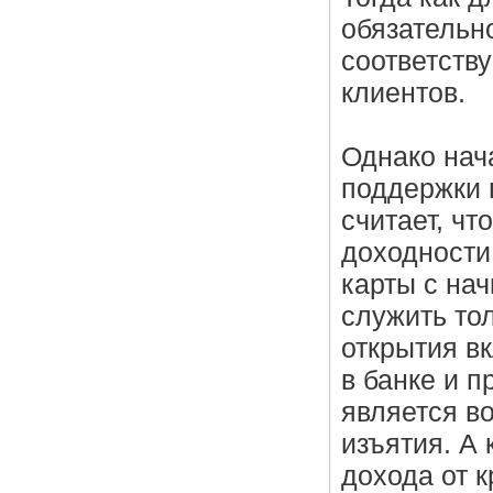
обязательн
соответств
клиентов.
Однако нач
поддержки 
считает, чт
доходности
карты с на
служить то
открытия в
в банке и 
является в
изъятия. А 
дохода от 