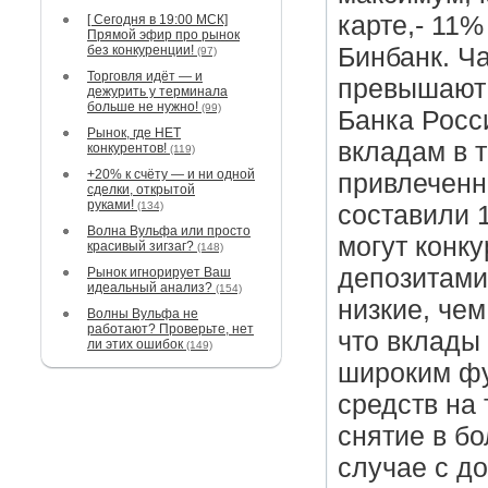
карте,- 11%
[ Сегодня в 19:00 МСК]
Прямой эфир про рынок
без конкуренции!
Бинбанк. Ч
(97)
Торговля идёт — и
превышают 
дежурить у терминала
больше не нужно!
(99)
Банка Росс
Рынок, где НЕТ
вкладам в 
конкурентов!
(119)
+20% к счёту — и ни одной
привлеченн
сделки, открытой
руками!
(134)
составили 
Волна Вульфа или просто
могут конку
красивый зигзаг?
(148)
депозитами
Рынок игнорирует Ваш
идеальный анализ?
(154)
низкие, че
Волны Вульфа не
работают? Проверьте, нет
что вклады 
ли этих ошибок
(149)
широким фу
средств на 
снятие в б
случае с д