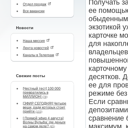
Получать за
Отдел продаж
ее помощью
Все вакансии
обыденным 
экзотикой у
Новости
карточке мо
Наша миссия
для накопл
Лента новостей
владельцев
Каналы в Телеграм
повышенной
карточному 
десятков. 
Свежие посты
ее для про
[Честный тест] 100 000
режиме без
превратились в
МИЛЛИОН!
(78)
Если сравн
[ЭФИР СЕГОДНЯ!] Четыре
вещи, ради которых стоит
депозитами
прийти
(103)
сравнение б
[ Прямой эфир 4 августа]
Волны Вульфа: где деньги
максимум, 
на самом деле?
(85)