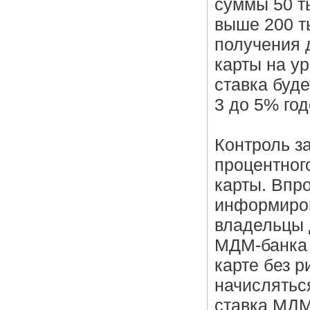
суммы 50 ты
выше 200 ты
получения 
карты на ур
ставка буде
3 до 5% го
Контроль з
процентног
карты. Впр
информиров
владельцы 
МДМ-банка 
карте без р
начислятьс
ставка МДМ