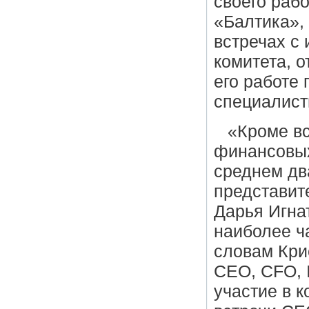
своего раб
«Балтика», 
встречах с 
комитета, 
его работе
специалист
«Кроме в
финансовых
среднем два
представит
Дарья Игна
наиболее ч
словам Кри
CEO, CFO, 
участие в 