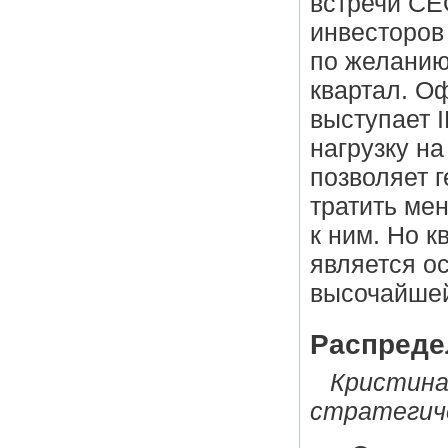
встречи CE
инвесторов
по желанию 
квартал. О
выступает 
нагрузку на
позволяет 
тратить ме
к ним. Но 
является о
высочайшей
Распреде
Кристина
стратегиче