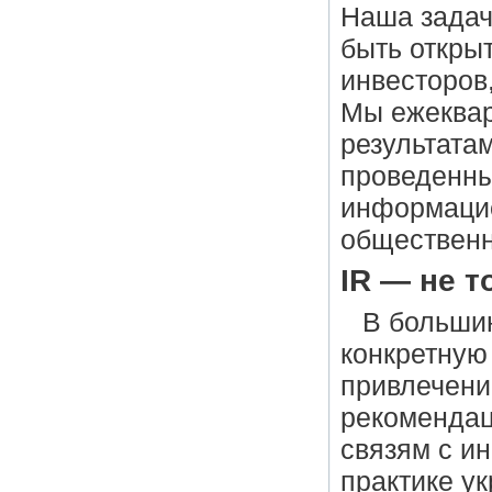
Наша задач
быть откры
инвесторов
Мы ежеквар
результата
проведенным
информацие
общественн
IR — не т
В большин
конкретную
привлечени
рекомендац
связям с ин
практике ук