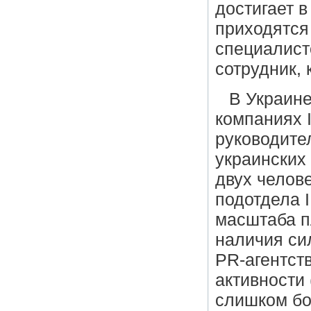
достигает в
приходятся
специалист
сотрудник, 
В Украин
компаниях 
руководител
украинских
двух челов
подотдела 
масштаба п
наличия си
PR-агентств
активности
слишком бо