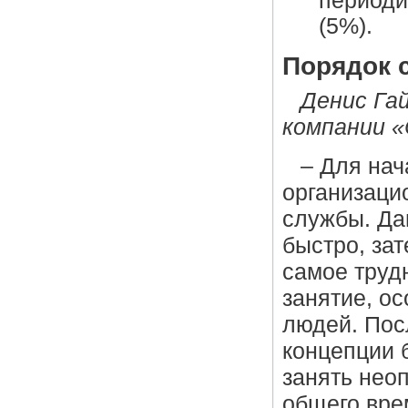
периоди
(5%).
Порядок 
Денис Га
компании 
– Для нач
организаци
службы. Да
быстро, за
самое труд
занятие, о
людей. Посл
концепции 
занять неоп
общего врем