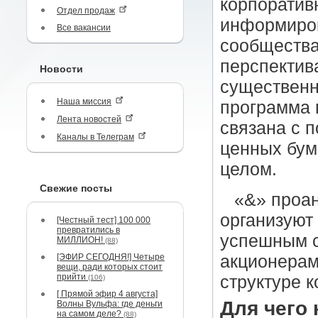
корпоратив
Отдел продаж
информиров
Все вакансии
сообщества
перспектив
Новости
существенн
Наша миссия
программа 
Лента новостей
связана с 
Каналы в Телеграм
ценных бум
целом.
Свежие посты
«&» проан
организуют 
[Честный тест] 100 000
превратились в
успешным с
МИЛЛИОН!
(88)
[ЭФИР СЕГОДНЯ!] Четыре
акционерами
вещи, ради которых стоит
прийти
структуре 
(106)
[ Прямой эфир 4 августа]
Для чего 
Волны Вульфа: где деньги
на самом деле?
(88)