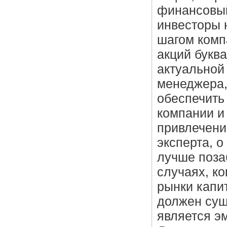
финансовый
инвесторы 
шагом комп
акций букв
актуальной
менеджера,
обеспечить
компании и
привлечени
эксперта, 
лучше позаб
случаях, к
рынки капит
должен сущ
является э