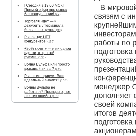
[ Сегодня в 19:00 МСК]
В мировой
Прямой эфир про рынок
без конкуренции!
связям с и
(97)
Торговля идёт — и
крупнейши
дежурить у терминала
больше не нужно!
(99)
инвесторам
Рынок, где НЕТ
работы по 
конкурентов!
(119)
+20% к счёту — и ни одной
подготовка
сделки, открытой
руками!
(134)
руководств
Волна Вульфа или просто
презентаци
красивый зигзаг?
(150)
Рынок игнорирует Ваш
конференция
идеальный анализ?
(154)
менеджер О
Волны Вульфа не
работают? Проверьте, нет
дополняет 
ли этих ошибок
(152)
своей комп
итогов дея
подготовка 
акционерам