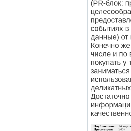
(PR-блок; 
целесообра
предоставл
событиях в
данные) от 
Конечно же,
числе и по 
покупать у 
заниматься
использован
деликатных
Достаточно
информацио
качественн
Опубликовано:
14 март
Просмотров:
5457