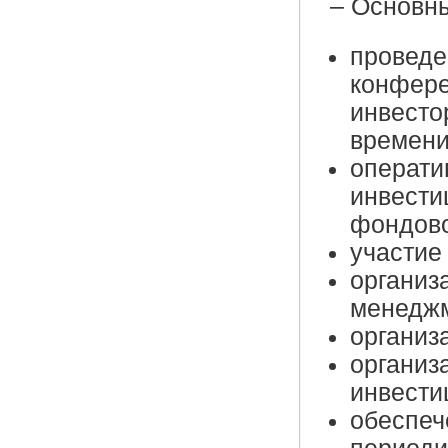
– Основн
проведе
конфере
инвесто
времени
операти
инвести
фондово
участие
организ
менеджм
организ
организ
инвести
обеспеч