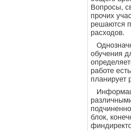
Вопросы, с
прочих уча
решаются п
расходов.
Однозначн
обучения д
определяет
работе ест
планирует 
Информац
различными
подчиненно
блок, коне
финдиректо