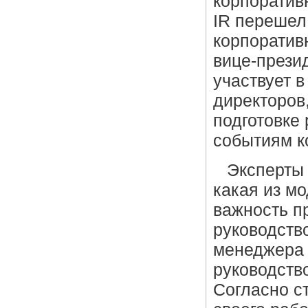
корпоратив
IR перешел
корпоратив
вице-прези
участвует в
директоров
подготовке
событиям к
Эксперты 
какая из м
важность п
руководств
менеджера 
руководств
Согласно с