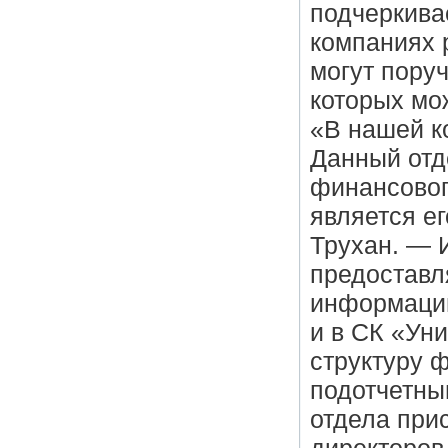
подчеркива
компаниях 
могут поруч
которых мож
«В нашей к
Данный отд
финансовог
является е
Трухан. — 
предоставл
информацию
и в СК «Уни
структуру 
подотчетны
отдела прис