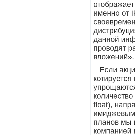
отображает
именно от I
своевремен
дистрибуци
данной инф
проводят р
вложений».
Если акци
котируется
упрощаются
количество 
float), нап
имиджевым,
планов мы 
компанией 