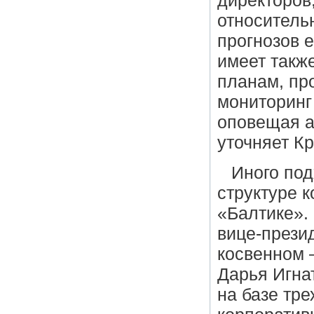
директоров
относитель
прогнозов 
имеет такж
планам, пр
мониторинг
оповещая а
уточняет К
Иного под
структуре 
«Балтике».
вице-прези
косвенном 
Дарья Игна
на базе тр