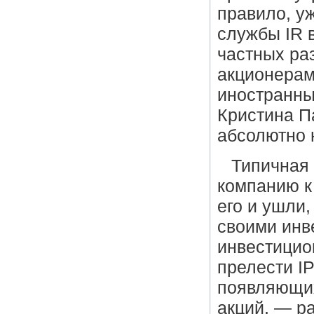
правило, у
службы IR 
частных раз
акционерам
иностранны
Кристина П
абсолютно 
Типичная 
компанию к
его и ушли,
своими инв
инвестицио
прелести I
появляющих
акций, — р