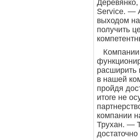
Деревянко,
Service. —
выходом на
получить ц
компетентн
Компании
функционир
расширить 
в нашей ко
пройдя дост
итоге не ос
партнерств
компании н
Трухан. — Т
достаточно