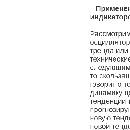
Применен
индикатор
Рассмотрим
осциллятор
тренда или 
технически
следующими
то скользя
говорит о 
динамику ц
тенденции т
прогнозиру
новую тенд
новой тенд