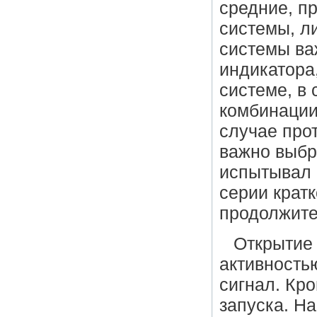
средние, п
системы, л
системы ва
индикатора,
системе, в 
комбинации
случае прот
важно выбр
испытывал 
серии крат
продолжите
Открытие 
активность
сигнал. Кр
запуска. Н