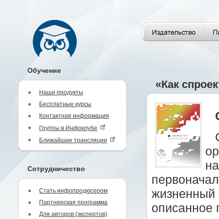
Обучение
«Как спрое
Наши продукты
Бесплатные курсы
Контактная информация
Группы в Инфоклубе
Ближайшие трансляции
ор
на
Сотрудничество
первоначал
Стать инфопродюсером
жизненный 
Партнерская программа
описанное 
Для авторов (экспертов)