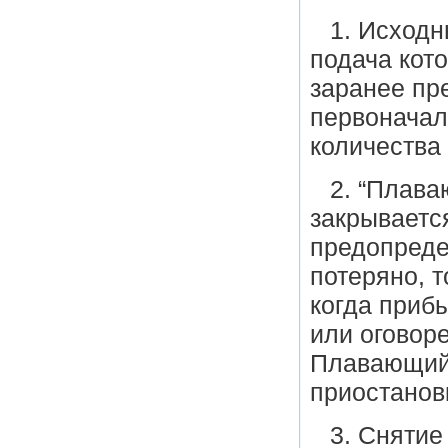
1. Исходн
подача кот
заранее пр
первоначал
количества
2. “Плаваю
закрываетс
предопреде
потеряно, т
когда приб
или оговор
Плавающий 
приостанов
3. Снятие 