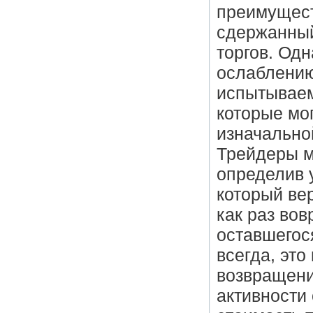
преимущест
сдержанный
торгов. Од
ослаблению
испытываем
которые мо
изначально
Трейдеры м
определив 
который ве
как раз во
оставшегос
всегда, это
возвращени
активности