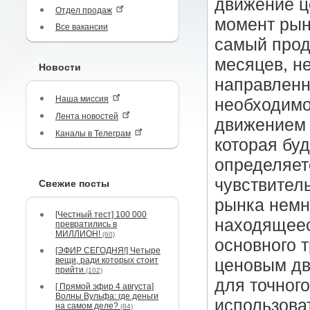
движение ц
Отдел продаж
момент рын
Все вакансии
самый прод
месяцев, н
Новости
направленн
Наша миссия
необходимо
Лента новостей
движением 
Каналы в Телеграм
которая буд
определяет
чувствител
Свежие посты
рынка немн
[Честный тест] 100 000
находящеес
превратились в
МИЛЛИОН!
(60)
основного 
[ЭФИР СЕГОДНЯ!] Четыре
вещи, ради которых стоит
ценовым дв
прийти
(102)
для точног
[ Прямой эфир 4 августа]
Волны Вульфа: где деньги
использова
на самом деле?
(84)