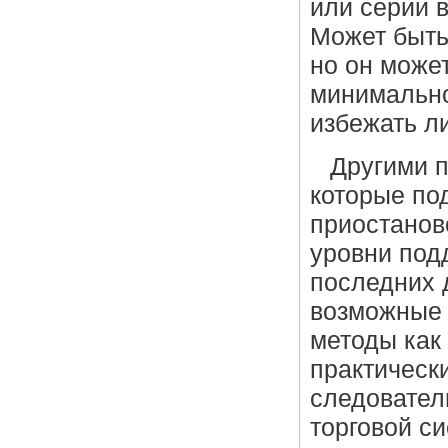
или серии 
Может быть,
но он може
минимально
избежать л
Другими 
которые по
приостаново
уровни под
последних 
возможные 
методы как
практическ
следовател
торговой с