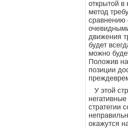
открытой в
метод треб
сравнению 
очевидными
движения т
будет всегд
можно буде
Положив на
позиции до
преждеврем
У этой ст
негативные
стратегии с
неправильн
окажутся н