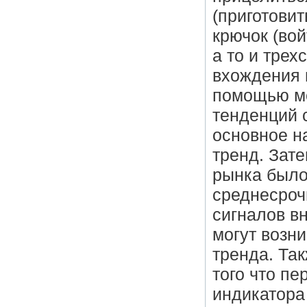
(приготовит
крючок (вой
а то и тре
вхождения 
помощью ме
тенденций 
основное н
тренд. Зат
рынка было
среднесроч
сигналов в
могут возн
тренда. Так
того что п
индикатора