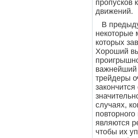
пропусков 
движений.
В предыд
некоторые 
которых за
Хороший вы
проигрышно
важнейший 
трейдеры о
закончится
значительн
случаях, к
повторного
являются р
чтобы их уп