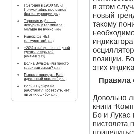
в этом случ
[ Сегодня в 19:00 МСК]
Прямой эфир про рынок
новый трен
без конкуренции!
(97)
Торговля идёт — и
такому пон
дежурить у терминала
больше не нужно!
(99)
необходимо
Рынок, где НЕТ
индикатора
конкурентов!
(119)
+20% к счёту — и ни одной
осциллятор
сделки, открытой
руками!
(133)
позиции. Б
Волна Вульфа или просто
этих индик
красивый зигзаг?
(148)
Рынок игнорирует Ваш
Правила 
идеальный анализ?
(153)
Волны Вульфа не
работают? Проверьте, нет
ли этих ошибок
(149)
Довольно л
книги “Ком
Бо и Лукас
пистолета 
прицелиться