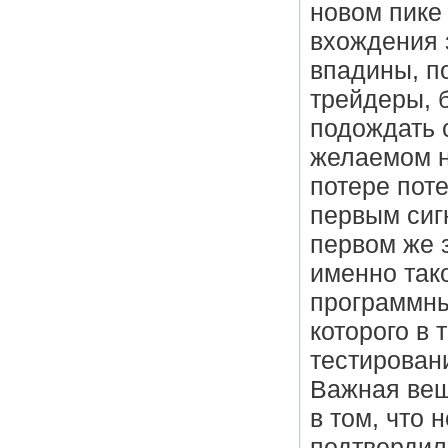
новом пике
вхождения 
впадины, п
трейдеры, 
подождать 
желаемом н
потере пот
первым сиг
первом же 
именно так
программны
которого в 
тестирован
Важная вещ
в том, что
подтвердил