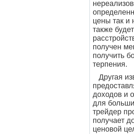
нереализов
определенн
цены так и
также буде
расстройст
получен ме
получить б
терпения.
Другая из
предоставл
доходов и 
для больших
трейдер пр
получает д
ценовой цел