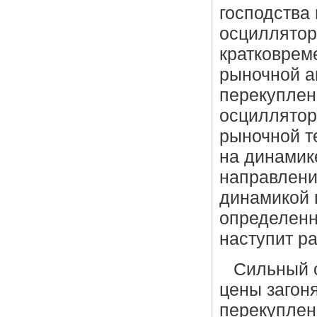
господства
осциллятор
кратковрем
рыночной а
перекуплен
осциллятор
рыночной те
на динамик
направлени
динамикой 
определенн
наступит ра
Сильный о
цены загон
перекуплен