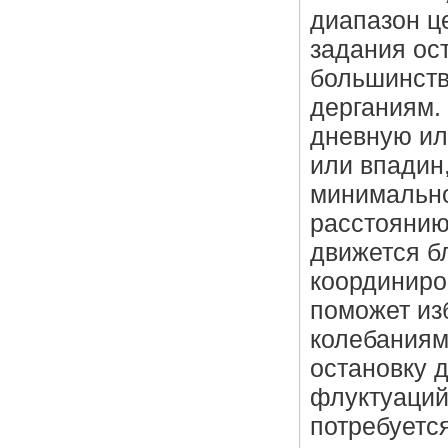
диапазон ц
задания ос
большинств
дерганиям. 
дневную ил
или впадин
минимально
расстоянию
движется б
координиро
поможет из
колебаниями
остановку 
флуктуаций
потребуетс