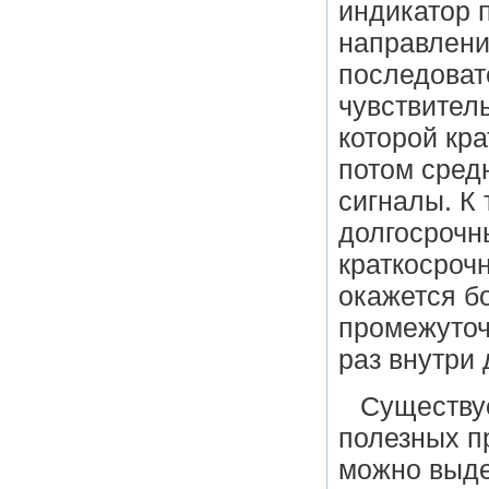
индикатор п
направлени
последоват
чувствитель
которой кр
потом сред
сигналы. К 
долгосрочн
краткосроч
окажется б
промежуточ
раз внутри 
Существу
полезных п
можно выде