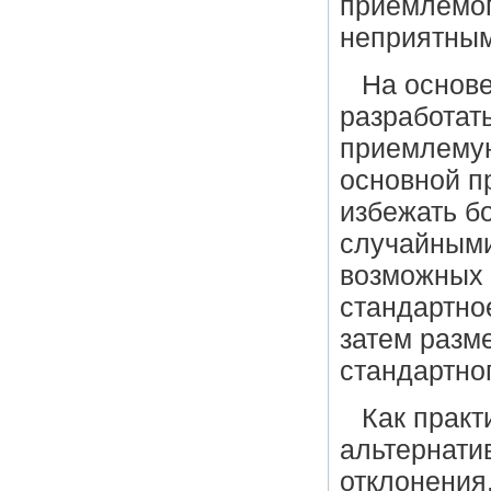
приемлемог
неприятным
На основе
разработат
приемлемую
основной п
избежать б
случайными
возможных 
стандартно
затем разме
стандартно
Как практ
альтернати
отклонения