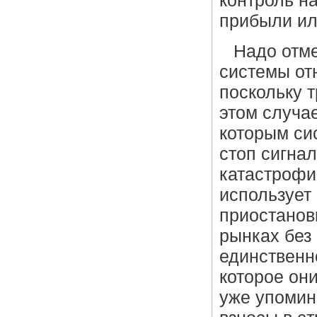
контроль н
прибыли ил
Надо отме
системы от
поскольку 
этом случа
которым си
стоп сигна
катастрофи
использует
приостанов
рынках без 
единственно
которое он
уже упомин