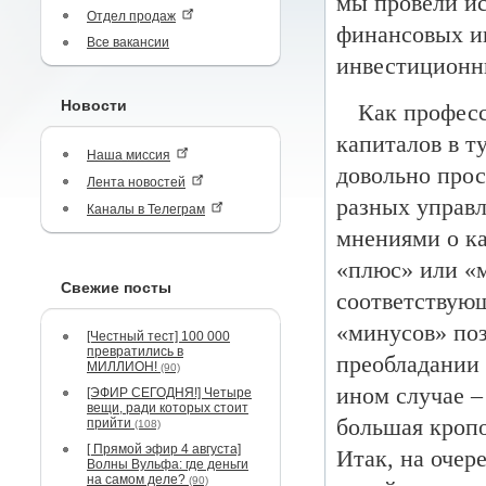
мы провели и
Отдел продаж
финансовых ин
Все вакансии
инвестиционн
Новости
Как профес
капиталов в т
Наша миссия
довольно про
Лента новостей
разных управ
Каналы в Телеграм
мнениями о ка
«плюс» или «м
Свежие посты
соответствую
«минусов» поз
[Честный тест] 100 000
превратились в
преобладании 
МИЛЛИОН!
(90)
ином случае –
[ЭФИР СЕГОДНЯ!] Четыре
вещи, ради которых стоит
большая кропо
прийти
(108)
[ Прямой эфир 4 августа]
Итак, на оче
Волны Вульфа: где деньги
на самом деле?
(90)