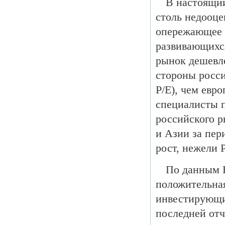
В настоящи
столь недооце
опережающее 
развивающихся
рынок дешевл
стороны росси
P/E), чем евр
специалисты 
российского р
и Азии за пер
рост, нежели 
По данным 
положительна
инвестирующи
последней отч