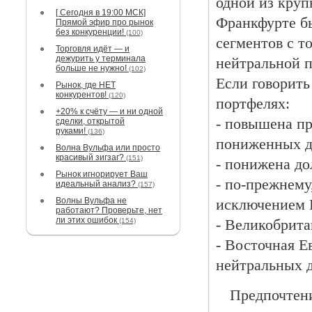
одной из кру
[ Сегодня в 19:00 МСК]
Франкфурте б
Прямой эфир про рынок
без конкуренции!
(100)
сегментов с т
Торговля идёт — и
дежурить у терминала
нейтральной п
больше не нужно!
(102)
Если говорить
Рынок, где НЕТ
конкурентов!
(120)
портфелях:
+20% к счёту — и ни одной
- повышена п
сделки, открытой
руками!
(136)
пониженных д
Волна Вульфа или просто
красивый зигзаг?
(151)
- понижена до
Рынок игнорирует Ваш
- по-прежнему
идеальный анализ?
(157)
Волны Вульфа не
исключением 
работают? Проверьте, нет
ли этих ошибок
- Великобрита
(154)
- Восточная Е
нейтральных д
Предпочтени