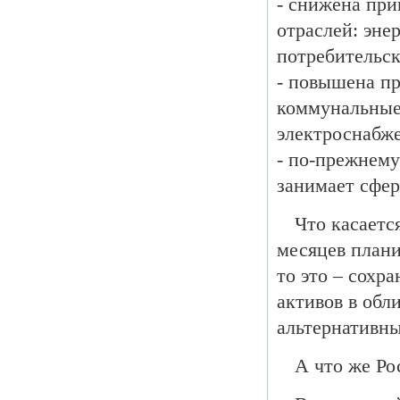
- снижена при
отраслей: эне
потребительск
- повышена пр
коммунальные 
электроснабжен
- по-прежнем
занимает сфе
Что касаетс
месяцев плани
то это – сохр
активов в обл
альтернативны
А что же Ро