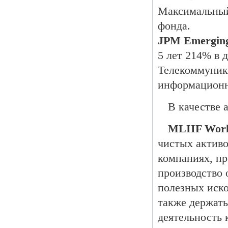
Максимальный
фонда.
JPM Emerging 
5 лет 214% в 
Телекоммуник
информационн
В качестве 
MLIIF Worl
чистых актив
компаниях, пр
производство
полезных иско
также держат
деятельность 