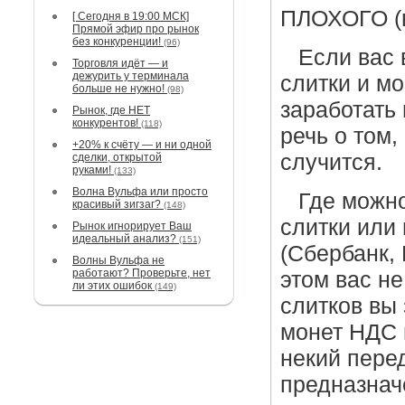
ПЛОХОГО (во
[ Сегодня в 19:00 МСК]
Прямой эфир про рынок
без конкуренции!
(96)
Если вас 
Торговля идёт — и
дежурить у терминала
слитки и мо
больше не нужно!
(98)
заработать
Рынок, где НЕТ
конкурентов!
(118)
речь о том,
+20% к счёту — и ни одной
случится.
сделки, открытой
руками!
(133)
Волна Вульфа или просто
Где можно
красивый зигзаг?
(148)
слитки или
Рынок игнорирует Ваш
идеальный анализ?
(151)
(Сбербанк, 
Волны Вульфа не
работают? Проверьте, нет
этом вас не
ли этих ошибок
(149)
слитков вы
монет НДС н
некий пере
предназнач