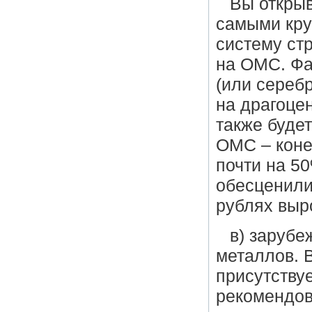
Вы открыв
самыми кру
систему ст
на ОМС. Фа
(или сереб
на драгоце
также буде
ОМС – коне
почти на 5
обесценилис
рублях выр
в) заруб
металлов. 
присутству
рекомендов