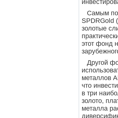
инвестиров
Самым по
SPDRGold (
золотые сл
практическ
этот фонд н
зарубежног
Другой фо
использова
металлов Al
что инвести
в три наиб
золото, пла
металла рас
диверсифик