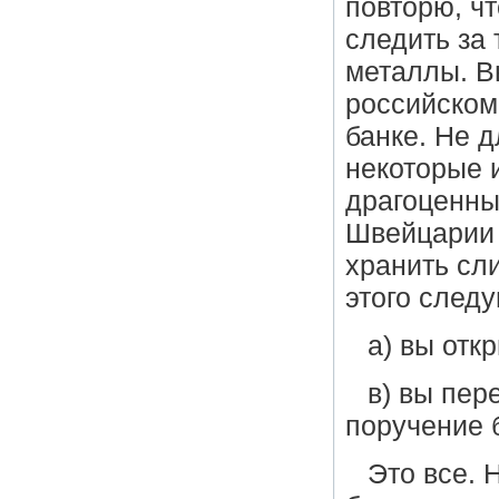
повторю, чт
следить за
металлы. В
российском
банке. Не д
некоторые 
драгоценны
Швейцарии 
хранить сл
этого след
а) вы отк
в) вы пер
поручение 
Это все. 