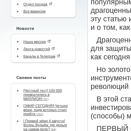
популярным
Отдел продаж
драгоценны
Все вакансии
эту статью
и о том, ка
Новости
Драгоценн
Наша миссия
для защиты
Лента новостей
как сегодня
Каналы в Телеграм
Но золото
инструмент
Свежие посты
революций 
[Честный тест] 100 000
превратились в
В этой ст
МИЛЛИОН!
(57)
инвестиров
[ЭФИР СЕГОДНЯ!] Четыре
вещи, ради которых стоит
прийти
(способы) 
(102)
[ Прямой эфир 4 августа]
Волны Вульфа: где деньги
ПЕРВЫЙ 
на самом деле?
(84)