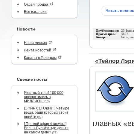
Отдел продаж
Читать полно
Все вакансии
Новости
Опубликовано:
23 февра
Просмотров:
4622
Автор:
Автор не
Наша миссия
Лента новостей
Каналы в Телеграм
«Тейлор Лэри
Свежие посты
[Честный тест] 100 000
превратились в
МИЛЛИОН!
(13)
[ЭФИР СЕГОДНЯ!] Четыре
вещи, ради которых стоит
прийти
(92)
главных «е
[ Прямой эфир 4 августа]
Волны Вульфа: где деньги
на самом деле?
(77)