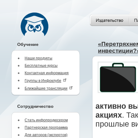
«Перетряхнем
Обучение
инвестиции?
Наши продукты
Бесплатные курсы
Контактная информация
Группы в Инфоклубе
Ближайшие трансляции
активно вы
Сотрудничество
акциях
. Та
Стать инфопродюсером
прошлые ви
Партнерская программа
Для авторов (экспертов)