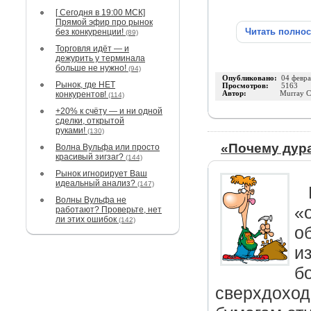
[ Сегодня в 19:00 МСК]
Прямой эфир про рынок
Читать полно
без конкуренции!
(89)
Торговля идёт — и
дежурить у терминала
больше не нужно!
(94)
Опубликовано:
04 февра
Рынок, где НЕТ
Просмотров:
5163
конкурентов!
Автор:
Murray 
(114)
+20% к счёту — и ни одной
сделки, открытой
руками!
(130)
«Почему дур
Волна Вульфа или просто
красивый зигзаг?
(144)
Рынок игнорирует Ваш
идеальный анализ?
(147)
Волны Вульфа не
«
работают? Проверьте, нет
ли этих ошибок
(142)
о
и
б
сверхдоход