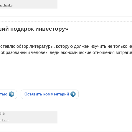
adchenko
ший подарок инвестору»
ставлю обзор литературы, которую должен изучить не только и
образованный человек, ведь экономические отношения затраги
стью
Оставить комментарий
010
r Lezh