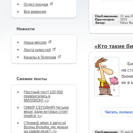
Отдел продаж
Все вакансии
Опубликовано:
31 мая 2
Просмотров:
5931
Автор:
Viktor R
Новости
Наша миссия
«Кто такие б
Лента новостей
Каналы в Телеграм
Би
на ст
бизн
Свежие посты
их в 
[Честный тест] 100 000
превратились в
МИЛЛИОН!
(23)
[ЭФИР СЕГОДНЯ!] Четыре
вещи, ради которых стоит
Читать полно
прийти
(92)
[ Прямой эфир 4 августа]
Волны Вульфа: где деньги
на самом деле?
(78)
Опубликовано:
31 мая 2