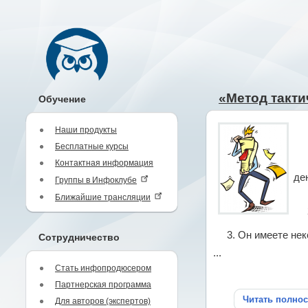
«Метод такти
Обучение
Наши продукты
Бесплатные курсы
Контактная информация
де
Группы в Инфоклубе
Ближайшие трансляции
3. Он имеете не
Сотрудничество
...
Стать инфопродюсером
Партнерская программа
Читать полно
Для авторов (экспертов)