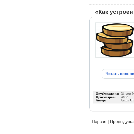
«Как устроен
Читать полно
Опубликовано:
31 мая 2
Просмотров:
4868
Автор:
Anton Gl
Первая
|
Предыдуща