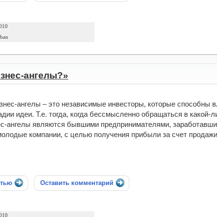
010
uban
изнес-ангелы?»
знес-ангелы – это независимые инвесторы, которые способны вл
адии идеи. Т.е. тогда, когда бессмысленно обращаться в какой
ес-ангелы являются бывшими предпринимателями, заработавши
молодые компании, с целью получения прибыли за счет продажи
стью
Оставить комментарий
010