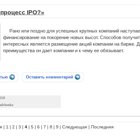
 процесс IPO?»
Рано или поздно для успешных крупных компаний наступает
финансирование на покорение новых высот. Способов получит
интересных является размещение акций компании на бирже. Да
преимущества он дает компании и к чему ее обязывает.
стью
Оставить комментарий
010
adchenko
я
|
1
|
2
|
3
|
4
|
5
|
6
|
7
|
8
|
9
|
Следующая
|
Последняя