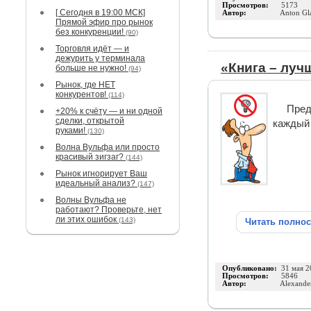
Просмотров:
5173
[ Сегодня в 19:00 МСК]
Автор:
Anton Gl
Прямой эфир про рынок
без конкуренции!
(90)
Торговля идёт — и
дежурить у терминала
«Книга – луч
больше не нужно!
(94)
Рынок, где НЕТ
конкурентов!
(114)
Пред
+20% к счёту — и ни одной
сделки, открытой
каждый 
руками!
(130)
Волна Вульфа или просто
красивый зигзаг?
(144)
Рынок игнорирует Ваш
идеальный анализ?
(147)
Волны Вульфа не
работают? Проверьте, нет
ли этих ошибок
(143)
Читать полно
Опубликовано:
31 мая 2
Просмотров:
5846
Автор:
Alexande