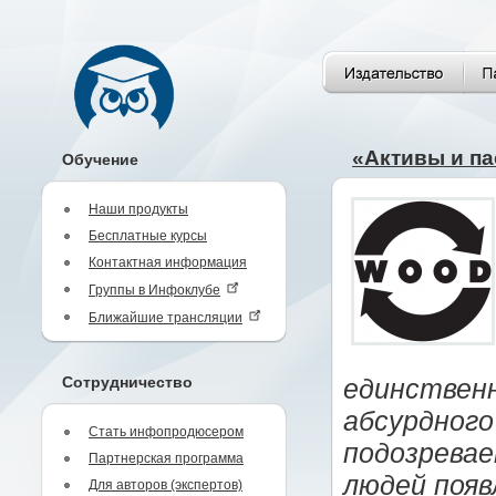
«Активы и п
Обучение
Наши продукты
Бесплатные курсы
Контактная информация
Группы в Инфоклубе
Ближайшие трансляции
Сотрудничество
единственн
абсурдного
Стать инфопродюсером
подозревае
Партнерская программа
людей появ
Для авторов (экспертов)