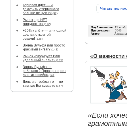
Торговля идёт — и
Читать полно
дежурить у терминала
больше не нужно!
(92)
Рынок, где НЕТ
конкурентов!
(112)
Опубликовано:
19 нояб
+20% к счёту — и ни одной
Просмотров:
5846
Автор:
Александ
сделки, открытой
руками!
(128)
Волна Вульфа или просто
красивый зигзаг?
(143)
«О важности
Рынок игнорирует Ваш
идеальный анализ?
(145)
Волны Вульфа не
работают? Проверьте, нет
ли этих ошибок
(141)
Деньги в трейдинге — не
там, где Вы думаете
(157)
«Если хоч
грамотным