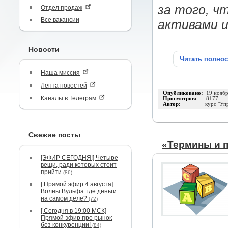
за того, ч
Отдел продаж
Все вакансии
активами и
Новости
Читать полно
Наша миссия
Лента новостей
Опубликовано:
19 нояб
Каналы в Телеграм
Просмотров:
8177
Автор:
курс "Уп
Свежие посты
«Термины и п
[ЭФИР СЕГОДНЯ!] Четыре
вещи, ради которых стоит
прийти
(86)
[ Прямой эфир 4 августа]
Волны Вульфа: где деньги
на самом деле?
(72)
[ Сегодня в 19:00 МСК]
Прямой эфир про рынок
без конкуренции!
(84)