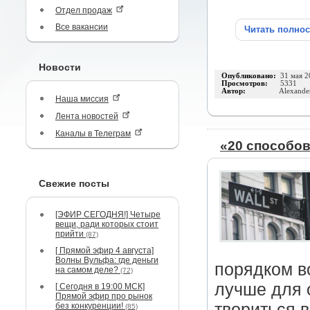
Отдел продаж
Все вакансии
Читать полно
Новости
Опубликовано:
31 мая 2
Просмотров:
5331
Автор:
Alexande
Наша миссия
Лента новостей
Каналы в Телеграм
«20 способов
Свежие посты
[ЭФИР СЕГОДНЯ!] Четыре
вещи, ради которых стоит
прийти
(87)
[ Прямой эфир 4 августа]
Волны Вульфа: где деньги
порядком в
на самом деле?
(72)
лучше для 
[ Сегодня в 19:00 МСК]
Прямой эфир про рынок
твориться в
без конкуренции!
(85)