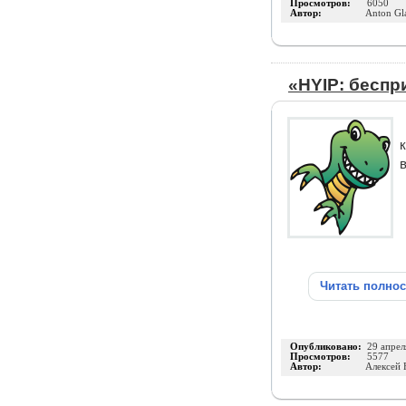
Просмотров:
6050
Автор:
Anton Gl
«HYIP: беспр
Читать полно
Опубликовано:
29 апрел
Просмотров:
5577
Автор:
Алексей 