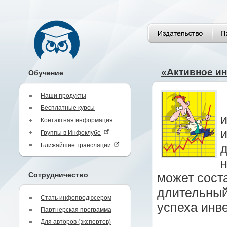
«Активное ин
Обучение
Наши продукты
Бесплатные курсы
Контактная информация
и
Группы в Инфоклубе
Ближайшие трансляции
д
н
Сотрудничество
может сост
длительный
Стать инфопродюсером
успеха инве
Партнерская программа
Для авторов (экспертов)