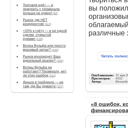
Торговля идёт — и
вы положил
дежурить у терминала
больше не нужно!
(92)
организовы
Рынок, где НЕТ
облагаемый
конкурентов!
(112)
+20% к счёту — и ни одной
различные 
сделки, открытой
руками!
(128)
Волна Вульфа или просто
красивый зигзаг?
(143)
Читать полно
Рынок игнорирует Ваш
идеальный анализ?
(145)
Волны Вульфа не
работают? Проверьте, нет
ли этих ошибок
Опубликовано:
31 мая 2
(141)
Просмотров:
6102
Автор:
Alexande
Деньги в трейдинге — не
там, где Вы думаете
(157)
«8 ошибок, к
финансирова