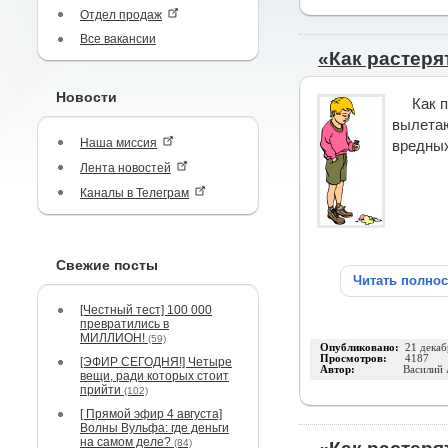
Отдел продаж
Все вакансии
«Как растеря
Новости
Как 
вылетаю
Наша миссия
вредных
Лента новостей
Каналы в Телеграм
Свежие посты
Читать полно
[Честный тест] 100 000
превратились в
МИЛЛИОН!
(59)
Опубликовано:
21 декаб
Просмотров:
4187
[ЭФИР СЕГОДНЯ!] Четыре
Автор:
Василий
вещи, ради которых стоит
прийти
(102)
[ Прямой эфир 4 августа]
Волны Вульфа: где деньги
на самом деле?
(84)