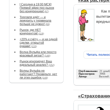
«Как растеря
[ Сегодня в 19:00 МСК]
Прямой эфир про рынок
Как 
без конкуренции!
(97)
вылетаю
Торговля идёт — и
дежурить у терминала
вредных
больше не нужно!
(99)
Рынок, где НЕТ
конкурентов!
(119)
+20% к счёту — и ни одной
сделки, открытой
руками!
(133)
Волна Вульфа или просто
Читать полно
красивый зигзаг?
(148)
Рынок игнорирует Ваш
идеальный анализ?
(152)
Волны Вульфа не
Опубликовано:
21 декаб
работают? Проверьте, нет
Просмотров:
3966
Автор:
Василий
ли этих ошибок
(149)
«Страхование