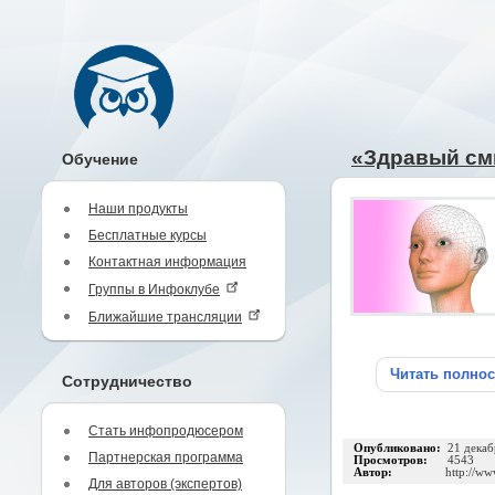
«Здравый см
Обучение
Наши продукты
Бесплатные курсы
Контактная информация
Группы в Инфоклубе
Ближайшие трансляции
Читать полно
Сотрудничество
Стать инфопродюсером
Опубликовано:
21 декаб
Партнерская программа
Просмотров:
4543
Автор:
http://ww
Для авторов (экспертов)