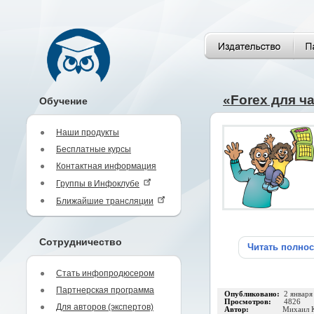
«Forex для ч
Обучение
Наши продукты
Бесплатные курсы
Контактная информация
Группы в Инфоклубе
Ближайшие трансляции
Сотрудничество
Читать полно
Стать инфопродюсером
Партнерская программа
Опубликовано:
2 января
Просмотров:
4826
Для авторов (экспертов)
Автор:
Михаил 