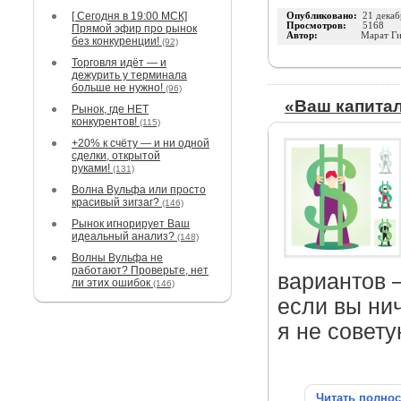
[ Сегодня в 19:00 МСК]
Опубликовано:
21 декаб
Просмотров:
5168
Прямой эфир про рынок
Автор:
Марат Г
без конкуренции!
(92)
Торговля идёт — и
дежурить у терминала
больше не нужно!
(96)
«Ваш капитал
Рынок, где НЕТ
конкурентов!
(115)
+20% к счёту — и ни одной
сделки, открытой
руками!
(131)
Волна Вульфа или просто
красивый зигзаг?
(146)
Рынок игнорирует Ваш
идеальный анализ?
(148)
Волны Вульфа не
работают? Проверьте, нет
вариантов
ли этих ошибок
(146)
если вы ни
я не совету
Читать полно