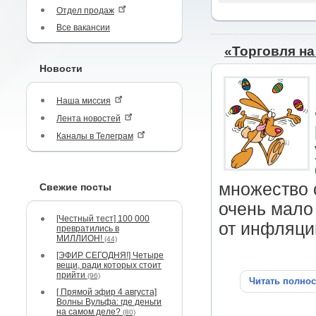
Отдел продаж
Все вакансии
«Торговля на
Новости
Наша миссия
Лента новостей
Каналы в Телеграм
множество 
Свежие посты
очень мало 
[Честный тест] 100 000
от инфляци
превратились в
МИЛЛИОН!
(44)
[ЭФИР СЕГОДНЯ!] Четыре
вещи, ради которых стоит
прийти
(96)
Читать полно
[ Прямой эфир 4 августа]
Волны Вульфа: где деньги
на самом деле?
(80)