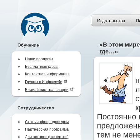
«В этом мире
Обучение
где…»
Наши продукты
Бесплатные курсы
Контактная информация
н
Группы в Инфоклубе
л
Ближайшие трансляции
с
к
Сотрудничество
Постоянно 
Стать инфопродюсером
предложени
Партнерская программа
тем не мене
Для авторов (экспертов)