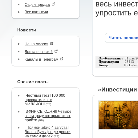
весь инвес
Отдел продаж
упростить е
Все вакансии
Новости
Читать полно
Наша миссия
Лента новостей
Опубликовано:
31 мая 2
Каналы в Телеграм
Просмотров:
23413
Автор:
Nickolas
Свежие посты
«Инвестиции
[Честный тест] 100 000
превратились в
МИЛЛИОН!
(55)
[ЭФИР СЕГОДНЯ!] Четыре
вещи, ради которых стоит
прийти
(99)
[ Прямой эфир 4 августа]
Волны Вульфа: где деньги
на самом деле?
(82)