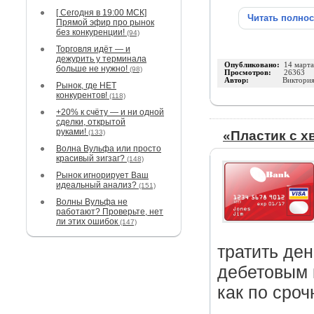
[ Сегодня в 19:00 МСК]
Читать полно
Прямой эфир про рынок
без конкуренции!
(94)
Торговля идёт — и
дежурить у терминала
Опубликовано:
14 март
больше не нужно!
(98)
Просмотров:
26363
Автор:
Виктория
Рынок, где НЕТ
конкурентов!
(118)
+20% к счёту — и ни одной
сделки, открытой
руками!
(133)
«Пластик с х
Волна Вульфа или просто
красивый зигзаг?
(148)
Рынок игнорирует Ваш
идеальный анализ?
(151)
Волны Вульфа не
работают? Проверьте, нет
ли этих ошибок
(147)
тратить де
дебетовым 
как по сро