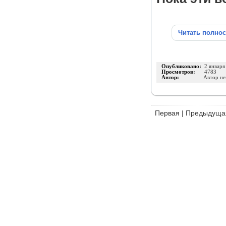
Читать полно
Опубликовано:
2 января
Просмотров:
4783
Автор:
Автор не
Первая
|
Предыдуща