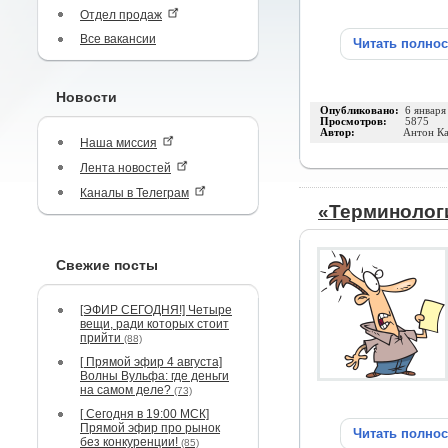
Отдел продаж
Все вакансии
Читать полно
Новости
Опубликовано:
6 января
Просмотров:
5875
Автор:
Антон Ка
Наша миссия
Лента новостей
Каналы в Телеграм
«Терминологи
Свежие посты
[ЭФИР СЕГОДНЯ!] Четыре
вещи, ради которых стоит
прийти
(88)
[ Прямой эфир 4 августа]
Волны Вульфа: где деньги
на самом деле?
(73)
[ Сегодня в 19:00 МСК]
Прямой эфир про рынок
Читать полно
без конкуренции!
(85)