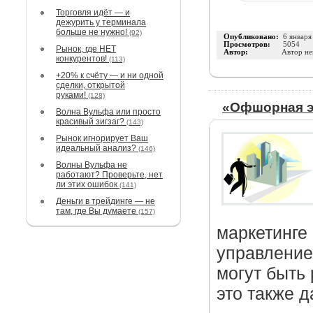
Торговля идёт — и
дежурить у терминала
больше не нужно!
(92)
Опубликовано:
6 января
Просмотров:
5054
Рынок, где НЕТ
Автор:
Автор не
конкурентов!
(113)
+20% к счёту — и ни одной
сделки, открытой
руками!
(128)
«Офшорная э
Волна Вульфа или просто
красивый зигзаг?
(143)
Рынок игнорирует Ваш
идеальный анализ?
(146)
Волны Вульфа не
работают? Проверьте, нет
ли этих ошибок
(141)
Деньги в трейдинге — не
там, где Вы думаете
(157)
маркетинге
управление
могут быть
это также 