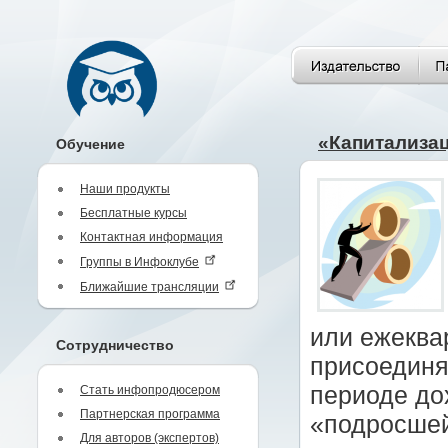
«Капитализа
Обучение
Наши продукты
Бесплатные курсы
Контактная информация
Группы в Инфоклубе
Ближайшие трансляции
или ежеква
Сотрудничество
присоединя
периоде до
Стать инфопродюсером
Партнерская программа
«подросше
Для авторов (экспертов)