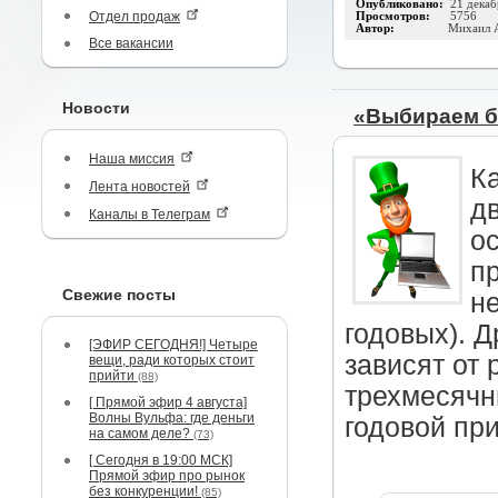
Опубликовано:
21 декаб
Отдел продаж
Просмотров:
5756
Автор:
Михаил 
Все вакансии
Новости
«Выбираем б
Наша миссия
К
Лента новостей
д
Каналы в Телеграм
ос
п
Свежие посты
н
годовых). 
[ЭФИР СЕГОДНЯ!] Четыре
зависят от 
вещи, ради которых стоит
прийти
(88)
трехмесячн
[ Прямой эфир 4 августа]
Волны Вульфа: где деньги
годовой при
на самом деле?
(73)
[ Сегодня в 19:00 МСК]
Прямой эфир про рынок
без конкуренции!
(85)