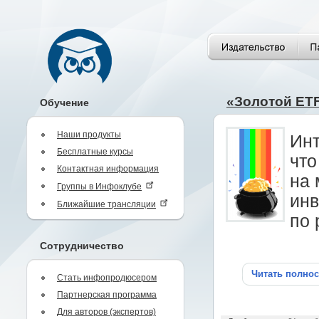
«Золотой ETF
Обучение
Наши продукты
Инт
Бесплатные курсы
что
Контактная информация
на 
Группы в Инфоклубе
инв
Ближайшие трансляции
по 
Сотрудничество
Читать полно
Стать инфопродюсером
Партнерская программа
Для авторов (экспертов)