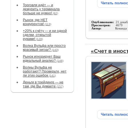
Читать полно
Торговля идёт — и
дежурить у терминала
больше не нужно!
(92)
Рынок, где НЕТ
Опубликовано:
21 декаб
конкурентов!
(113)
Просмотров:
4679
Автор:
Команда
+20% к счёту — и ни одной
сделки, открытой
руками!
(128)
Волна Вульфа или просто
красивый зигзаг?
«Счет в инос
(143)
Рынок игнорирует Ваш
идеальный анализ?
(146)
Волны Вульфа не
работают? Проверьте, нет
ли этих ошибок
(141)
Деньги в трейдинге — не
там, где Вы думаете
(157)
Читать полно