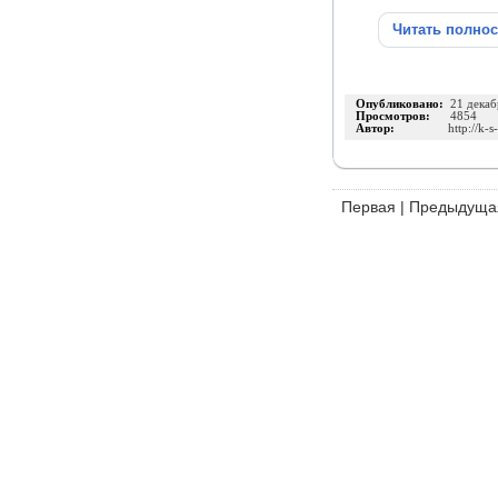
Читать полно
Опубликовано:
21 декаб
Просмотров:
4854
Автор:
http://k-s
Первая
|
Предыдуща