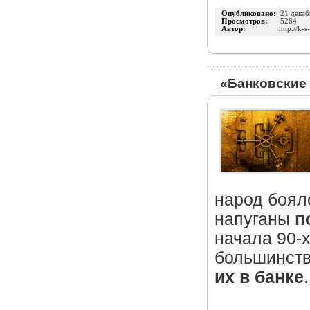
Опубликовано:
21 декаб
Просмотров:
5284
Автор:
http://k-s
«Банковские 
народ боял
напуганы
п
начала 90-х
большинств
их в банке
.