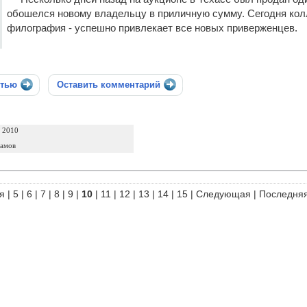
обошелся новому владельцу в приличную сумму. Сегодня колл
филография - успешно привлекает все новых приверженцев.
стью
Оставить комментарий
а 2010
замов
я
|
5
|
6
|
7
|
8
|
9
|
10
|
11
|
12
|
13
|
14
|
15
|
Следующая
|
Последня