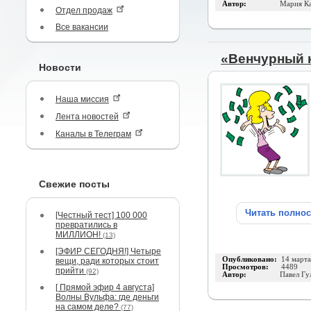
Автор:
Мария Ка
Отдел продаж
Все вакансии
«Венчурный 
Новости
Наша миссия
Лента новостей
Каналы в Телеграм
Свежие посты
Читать полно
[Честный тест] 100 000
превратились в
МИЛЛИОН!
(13)
[ЭФИР СЕГОДНЯ!] Четыре
Опубликовано:
14 март
вещи, ради которых стоит
Просмотров:
4489
прийти
(92)
Автор:
Павел Гу
[ Прямой эфир 4 августа]
Волны Вульфа: где деньги
на самом деле?
(77)