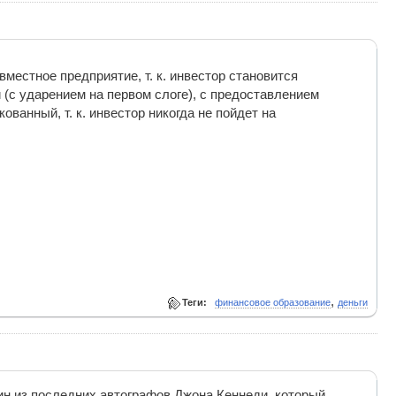
местное предприятие, т. к. инвестор становится
(с ударением на первом слоге), с предоставлением
ованный, т. к. инвестор никогда не пойдет на
,
Теги:
финансовое образование
деньги
ин из последних автографов Джона Кеннеди, который