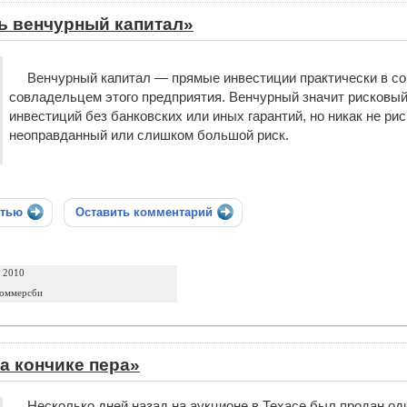
ь венчурный капитал»
Венчурный капитал — прямые инвестиции практически в сов
совладельцем этого предприятия. Венчурный значит рисковый 
инвестиций без банковских или иных гарантий, но никак не риск
неоправданный или слишком большой риск.
стью
Оставить комментарий
а 2010
Соммерсби
а кончике пера»
Несколько дней назад на аукционе в Техасе был продан од