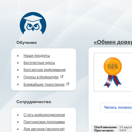
«Обмен довер
Обучение
Наши продукты
Бесплатные курсы
Контактная информация
Группы в Инфоклубе
Ближайшие трансляции
Сотрудничество
Читать полно
Стать инфопродюсером
Партнерская программа
Опубликовано:
14 март
Для авторов (экспертов)
Просмотров:
5455