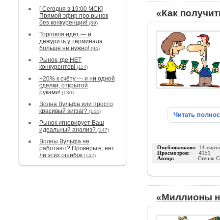
[ Сегодня в 19:00 МСК]
«Как получит
Прямой эфир про рынок
без конкуренции!
(89)
Торговля идёт — и
дежурить у терминала
больше не нужно!
(94)
Рынок, где НЕТ
конкурентов!
(114)
+20% к счёту — и ни одной
сделки, открытой
руками!
(130)
Волна Вульфа или просто
красивый зигзаг?
(144)
Читать полно
Рынок игнорирует Ваш
идеальный анализ?
(147)
Волны Вульфа не
работают? Проверьте, нет
Опубликовано:
14 март
Просмотров:
4151
ли этих ошибок
(142)
Автор:
Стенли 
«Миллионы н