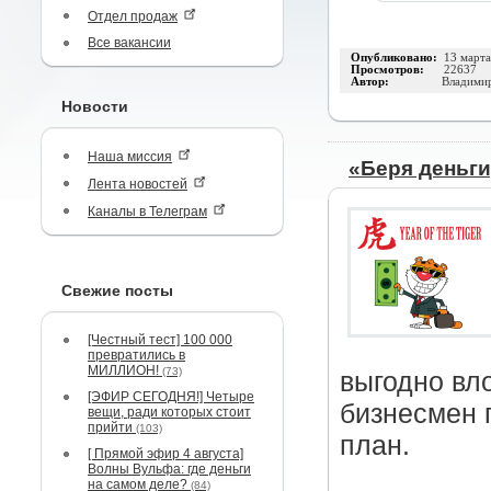
Отдел продаж
Все вакансии
Опубликовано:
13 март
Просмотров:
22637
Автор:
Владими
Новости
Наша миссия
«Беря деньги,
Лента новостей
Каналы в Телеграм
Свежие посты
[Честный тест] 100 000
превратились в
МИЛЛИОН!
(73)
выгодно вл
[ЭФИР СЕГОДНЯ!] Четыре
бизнесмен 
вещи, ради которых стоит
прийти
(103)
план.
[ Прямой эфир 4 августа]
Волны Вульфа: где деньги
на самом деле?
(84)