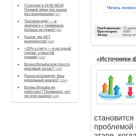
[ Сегодня в 19:00 МСК]
Читать полно
Прямой эфир про рынок
без конкуренции!
(97)
Торговля идёт — и
дежурить у терминала
Опубликовано:
13 март
больше не нужно!
(99)
Просмотров:
4289
Автор:
Автор не
Рынок, где НЕТ
конкурентов!
(119)
+20% к счёту — и ни одной
сделки, открытой
руками!
(133)
«Источники 
Волна Вульфа или просто
красивый зигзаг?
(148)
Рынок игнорирует Ваш
идеальный анализ?
(154)
Волны Вульфа не
работают? Проверьте, нет
ли этих ошибок
(149)
становится
проблемой 
этапе, когд