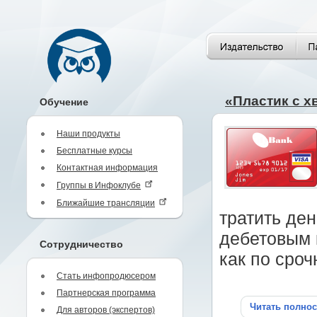
«Пластик с х
Обучение
Наши продукты
Бесплатные курсы
Контактная информация
Группы в Инфоклубе
Ближайшие трансляции
тратить де
дебетовым 
Сотрудничество
как по сро
Стать инфопродюсером
Партнерская программа
Читать полно
Для авторов (экспертов)