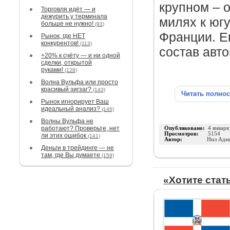
крупном – 
Торговля идёт — и
дежурить у терминала
милях к югу
больше не нужно!
(93)
Франции. Ег
Рынок, где НЕТ
конкурентов!
(113)
состав авто
+20% к счёту — и ни одной
сделки, открытой
руками!
(128)
Волна Вульфа или просто
красивый зигзаг?
(143)
Читать полно
Рынок игнорирует Ваш
идеальный анализ?
(146)
Волны Вульфа не
работают? Проверьте, нет
Опубликовано:
4 января
Просмотров:
5154
ли этих ошибок
(141)
Автор:
Нил Адм
Деньги в трейдинге — не
там, где Вы думаете
(159)
«Хотите стат