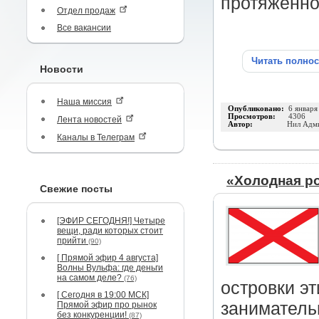
протяженно
Отдел продаж
Все вакансии
Читать полно
Новости
Наша миссия
Опубликовано:
6 января
Просмотров:
4306
Лента новостей
Автор:
Нил Адм
Каналы в Телеграм
«Холодная р
Свежие посты
[ЭФИР СЕГОДНЯ!] Четыре
вещи, ради которых стоит
прийти
(90)
[ Прямой эфир 4 августа]
Волны Вульфа: где деньги
на самом деле?
(76)
островки э
[ Сегодня в 19:00 МСК]
заниматель
Прямой эфир про рынок
без конкуренции!
(87)