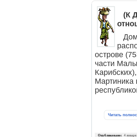
(К 
отно
Дом
расп
острове (75
части Малы
Карибских)
Мартиника 
республико
Читать полно
Опубликовано:
4 января