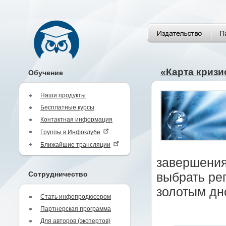
«Карта криз
Обучение
Наши продукты
Бесплатные курсы
Контактная информация
Группы в Инфоклубе
Ближайшие трансляции
завершения
Сотрудничество
выбрать ре
золотым дн
Стать инфопродюсером
Партнерская программа
Для авторов (экспертов)