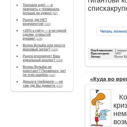
гигантови 
Торговля идёт — и
спискакруп
дежурить у терминала
больше не нужно!
(92)
Рынок, где НЕТ
конкурентов!
(113)
+20% к счёту — и ни одной
Читать полно
сделки, открытой
руками!
(128)
Волна Вульфа или просто
красивый зигзаг?
(143)
Опубликовано:
2 января
Просмотров:
5087
Рынок игнорирует Ваш
Автор:
Ирина К
идеальный анализ?
(146)
Волны Вульфа не
работают? Проверьте, нет
ли этих ошибок
(141)
«Куда во вре
Деньги в трейдинге — не
там, где Вы думаете
(157)
Ко
кри
нем
воз