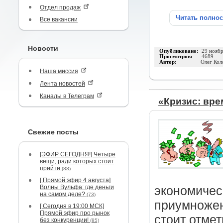
Отдел продаж
Читать полно
Все вакансии
Новости
Опубликовано:
29 нояб
Просмотров:
4689
Автор:
Олег Кол
Наша миссия
Лента новостей
Каналы в Телеграм
«Кризис: вре
Свежие посты
[ЭФИР СЕГОДНЯ!] Четыре
вещи, ради которых стоит
прийти
(88)
[ Прямой эфир 4 августа]
Волны Вульфа: где деньги
экономичес
на самом деле?
(73)
приумножен
[ Сегодня в 19:00 МСК]
Прямой эфир про рынок
стоит отмет
без конкуренции!
(85)