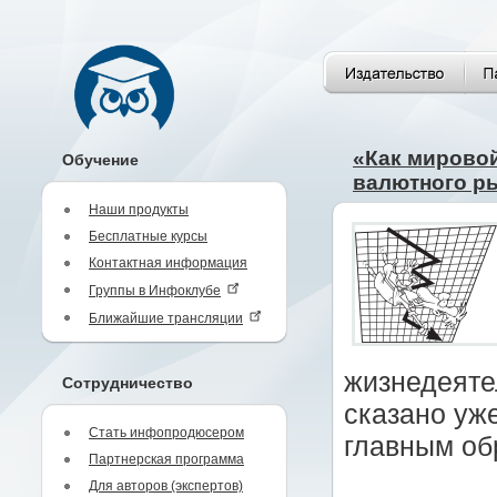
«Как мировой
Обучение
валютного р
Наши продукты
Бесплатные курсы
Контактная информация
Группы в Инфоклубе
Ближайшие трансляции
жизнедеяте
Сотрудничество
сказано уж
Стать инфопродюсером
главным об
Партнерская программа
Для авторов (экспертов)