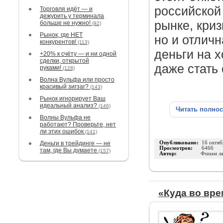
российской
Торговля идёт — и
дежурить у терминала
рынке, криз
больше не нужно!
(92)
Рынок, где НЕТ
но и отлич
конкурентов!
(113)
деньги на 
+20% к счёту — и ни одной
сделки, открытой
даже стать
руками!
(128)
Волна Вульфа или просто
красивый зигзаг?
(143)
Рынок игнорирует Ваш
идеальный анализ?
(146)
Читать полно
Волны Вульфа не
работают? Проверьте, нет
ли этих ошибок
(141)
Деньги в трейдинге — не
Опубликовано:
16 октяб
Просмотров:
6466
там, где Вы думаете
(157)
Автор:
Финам л
«Куда во вре