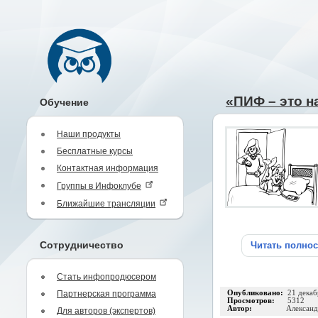
«ПИФ – это н
Обучение
Наши продукты
Бесплатные курсы
Контактная информация
Группы в Инфоклубе
Ближайшие трансляции
Сотрудничество
Читать полно
Стать инфопродюсером
Партнерская программа
Опубликовано:
21 декаб
Просмотров:
5312
Автор:
Александ
Для авторов (экспертов)