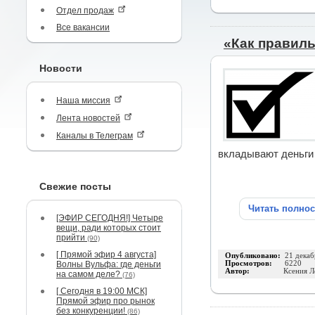
Отдел продаж
Все вакансии
«Как правил
Новости
Наша миссия
Лента новостей
Каналы в Телеграм
вкладывают деньги
Свежие посты
Читать полно
[ЭФИР СЕГОДНЯ!] Четыре
вещи, ради которых стоит
прийти
(90)
[ Прямой эфир 4 августа]
Опубликовано:
21 декаб
Волны Вульфа: где деньги
Просмотров:
6220
Автор:
Ксения Л
на самом деле?
(76)
[ Сегодня в 19:00 МСК]
Прямой эфир про рынок
без конкуренции!
(86)