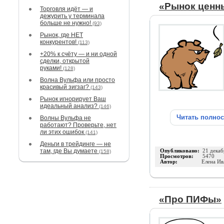
«Рынок ценн
Торговля идёт — и
дежурить у терминала
больше не нужно!
(93)
Рынок, где НЕТ
конкурентов!
(113)
+20% к счёту — и ни одной
сделки, открытой
руками!
(128)
Волна Вульфа или просто
красивый зигзаг?
(143)
Рынок игнорирует Ваш
идеальный анализ?
(146)
Читать полно
Волны Вульфа не
работают? Проверьте, нет
ли этих ошибок
(141)
Деньги в трейдинге — не
там, где Вы думаете
Опубликовано:
21 декаб
(158)
Просмотров:
5470
Автор:
Елена Ив
«Про ПИФы»