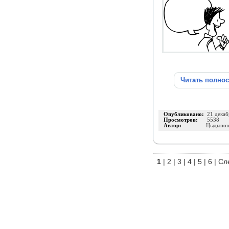
Читать полно
Опубликовано:
21 декаб
Просмотров:
5538
Автор:
Цыдыпов
1
|
2
|
3
|
4
|
5
|
6
|
Сл