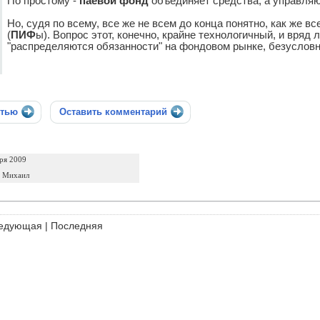
По простому -
паевой фонд
объединяет средства, а управля
Но, судя по всему, все же не всем до конца понятно, как же в
(
ПИФ
ы). Вопрос этот, конечно, крайне технологичный, и вряд л
"распределяются обязанности" на фондовом рынке, безусловн
стью
Оставить комментарий
ря 2009
 Михаил
едующая
|
Последняя