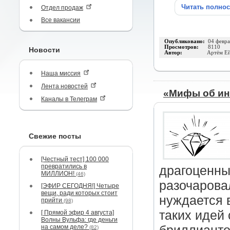
Читать полно
Отдел продаж
Все вакансии
Опубликовано:
04 февра
Просмотров:
8110
Новости
Автор:
Артём Ей
Наша миссия
Лента новостей
«Мифы об ин
Каналы в Телеграм
Свежие посты
[Честный тест] 100 000
превратились в
драгоценны
МИЛЛИОН!
(46)
разочарова
[ЭФИР СЕГОДНЯ!] Четыре
вещи, ради которых стоит
нуждается 
прийти
(98)
таких идей
[ Прямой эфир 4 августа]
Волны Вульфа: где деньги
на самом деле?
(82)