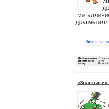
ин
др
“металличе
драгметалл
Читать полно
Опубликовано:
23 январ
Просмотров:
6701
Автор:
Николай 
«Золотые ин