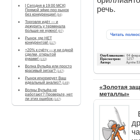
бриллианто
[ Сегодня в 19:00 МСК]
речь.
Прямой эфир про рынок
без конкуренции!
(94)
Торговля идёт — и
дежурить у терминала
больше не нужно!
(97)
Читать полно
Рынок, где НЕТ
конкурентов!
(117)
+20% к счёту — и ни одной
сделки, открытой
Опубликовано:
04 февра
руками!
(133)
Просмотров:
5257
Автор:
Артём Ей
Волна Вульфа или просто
красивый зигзаг?
(147)
Рынок игнорирует Ваш
идеальный анализ?
(149)
«Золотая защ
Волны Вульфа не
металлы»
работают? Проверьте, нет
ли этих ошибок
(147)
др
ча