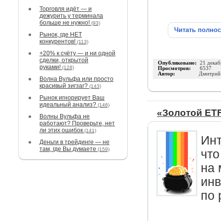
Торговля идёт — и
дежурить у терминала
больше не нужно!
(93)
Читать полно
Рынок, где НЕТ
конкурентов!
(113)
+20% к счёту — и ни одной
сделки, открытой
Опубликовано:
21 декаб
руками!
(128)
Просмотров:
6537
Автор:
Дмитрий
Волна Вульфа или просто
красивый зигзаг?
(143)
Рынок игнорирует Ваш
идеальный анализ?
(146)
«Золотой ETF
Волны Вульфа не
работают? Проверьте, нет
ли этих ошибок
(141)
Инт
Деньги в трейдинге — не
там, где Вы думаете
(159)
что
на 
инв
по 