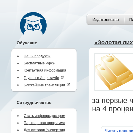
«Золотая ли
Обучение
Наши продукты
Бесплатные курсы
Контактная информация
Группы в Инфоклубе
Ближайшие трансляции
за первые 
Сотрудничество
на 4 процен
Стать инфопродюсером
Партнерская программа
Для авторов (экспертов)
Читать полно