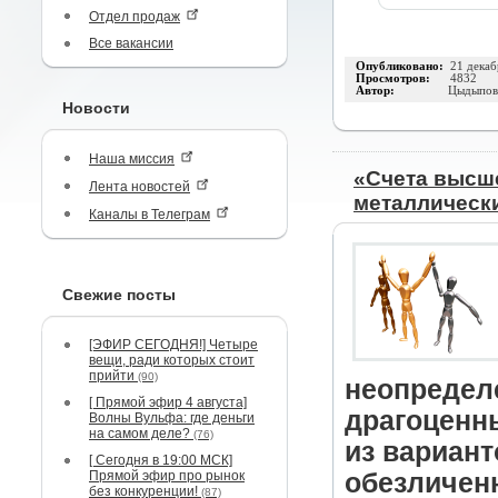
Отдел продаж
Все вакансии
Опубликовано:
21 декаб
Просмотров:
4832
Автор:
Цыдыпов
Новости
Наша миссия
«Счета высш
Лента новостей
металлически
Каналы в Телеграм
Свежие посты
[ЭФИР СЕГОДНЯ!] Четыре
вещи, ради которых стоит
прийти
(90)
неопредел
[ Прямой эфир 4 августа]
драгоценн
Волны Вульфа: где деньги
на самом деле?
(76)
из вариант
[ Сегодня в 19:00 МСК]
Прямой эфир про рынок
обезличен
без конкуренции!
(87)