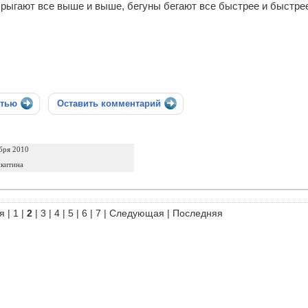
прыгают все выше и выше, бегуны бегают все быстрее и быстрее
стью
Оставить комментарий
бря 2010
икитина
я
|
1
|
2
|
3
|
4
|
5
|
6
|
7
|
Следующая
|
Последняя