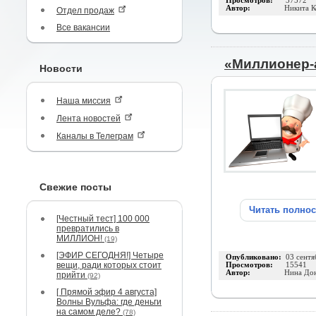
Просмотров:
37572
Автор:
Никита К
Отдел продаж
Все вакансии
«Миллионер-а
Новости
Наша миссия
Лента новостей
Каналы в Телеграм
Свежие посты
Читать полно
[Честный тест] 100 000
превратились в
МИЛЛИОН!
(19)
[ЭФИР СЕГОДНЯ!] Четыре
Опубликовано:
03 сентя
вещи, ради которых стоит
Просмотров:
15541
Автор:
Нина До
прийти
(92)
[ Прямой эфир 4 августа]
Волны Вульфа: где деньги
на самом деле?
(78)