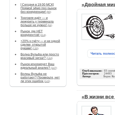
«Двойная ми
[ Сегодня в 19:00 МСК]
Прямой эфир про рынок
без конкуренции!
(90)
Торговля идёт — и
дежурить у терминала
больше не нужно!
(94)
Рынок, где НЕТ
конкурентов!
(114)
+20% к счёту — и ни одной
сделки, открытой
руками!
(130)
Читать полно
Волна Вульфа или просто
красивый зигзаг?
(144)
Рынок игнорирует Ваш
идеальный анализ?
(147)
Опубликовано:
03 сентя
Волны Вульфа не
Просмотров:
24493
Автор:
Борис К
работают? Проверьте, нет
ли этих ошибок
(143)
«В жизни все