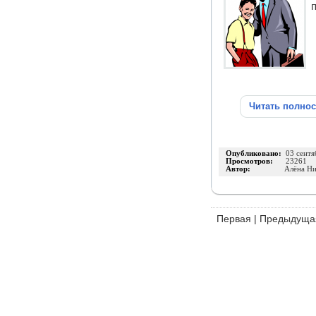
Читать полно
Опубликовано:
03 сентя
Просмотров:
23261
Автор:
Алёна Н
Первая
|
Предыдуща