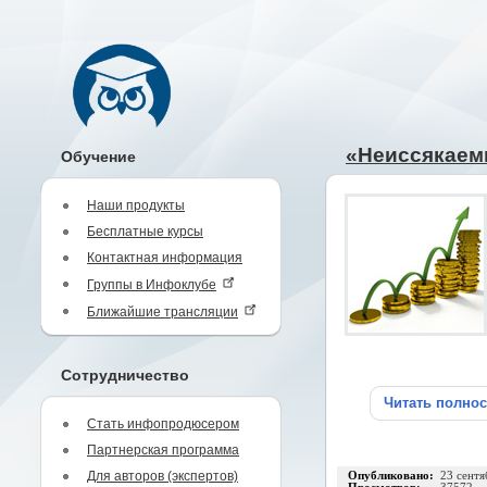
«Неиссякаем
Обучение
Наши продукты
Бесплатные курсы
Контактная информация
Группы в Инфоклубе
Ближайшие трансляции
Сотрудничество
Читать полно
Стать инфопродюсером
Партнерская программа
Для авторов (экспертов)
Опубликовано:
23 сентя