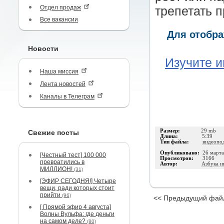
Отдел продаж
трепетать 
Все вакансии
Для отобра
Новости
Изучите и
Наша миссия
Лента новостей
Каналы в Телеграм
Размер:
29 mb
Свежие посты
Длина:
5:39
Тип файла:
видеопо
Опубликовано:
26 март
[Честный тест] 100 000
Просмотров:
3166
превратились в
Автор:
Азбука и
МИЛЛИОН!
(31)
[ЭФИР СЕГОДНЯ!] Четыре
вещи, ради которых стоит
прийти
(96)
<< Предыдущий фай
[ Прямой эфир 4 августа]
Волны Вульфа: где деньги
на самом деле?
(80)