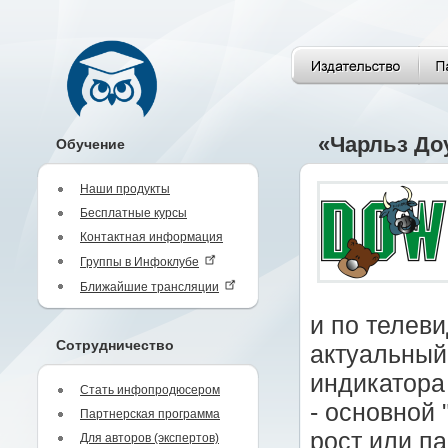
«Чарльз До
Обучение
Наши продукты
Бесплатные курсы
Контактная информация
Группы в Инфоклубе
Ближайшие трансляции
и по телев
Сотрудничество
актуальный
индикатора
Стать инфопродюсером
- основной
Партнерская программа
рост или па
Для авторов (экспертов)