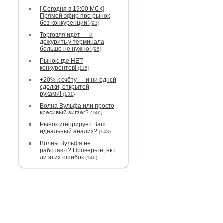
[ Сегодня в 19:00 МСК]
Прямой эфир про рынок
без конкуренции!
(91)
Торговля идёт — и
дежурить у терминала
больше не нужно!
(95)
Рынок, где НЕТ
конкурентов!
(115)
+20% к счёту — и ни одной
сделки, открытой
руками!
(131)
Волна Вульфа или просто
красивый зигзаг?
(146)
Рынок игнорирует Ваш
идеальный анализ?
(148)
Волны Вульфа не
работают? Проверьте, нет
ли этих ошибок
(146)