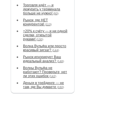
Торговля идёт — и
дежурить у терминала
больше не нужно!
(93)
Рынок, где НЕТ
конкурентов!
(113)
+20% к счёту — и ни одной
сделки, открытой
руками!
(130)
Волна Вульфа или просто
красивый зигзаг?
(144)
Рынок игнорирует Ваш
идеальный анализ?
(146)
Волны Вульфа не
работают? Проверьте, нет
ли этих ошибок
(142)
Деньги в трейдинге — не
там, где Вы думаете
(160)