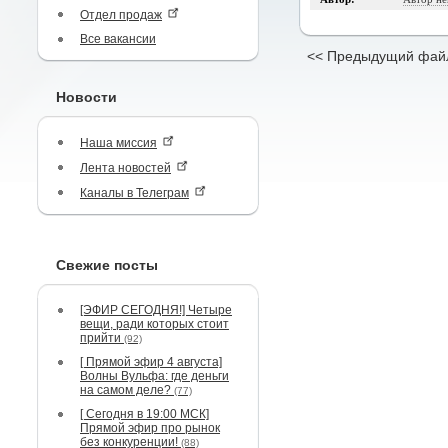
Отдел продаж
Все вакансии
<< Предыдущий фай
Новости
Наша миссия
Лента новостей
Каналы в Телеграм
Свежие посты
[ЭФИР СЕГОДНЯ!] Четыре
вещи, ради которых стоит
прийти
(92)
[ Прямой эфир 4 августа]
Волны Вульфа: где деньги
на самом деле?
(77)
[ Сегодня в 19:00 МСК]
Прямой эфир про рынок
без конкуренции!
(88)