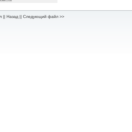
л
||
Назад
||
Следующий файл >>