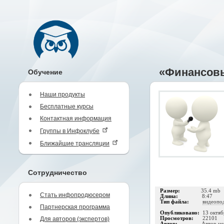
«Финансовы
Обучение
Наши продукты
Бесплатные курсы
Контактная информация
Группы в Инфоклубе
Ближайшие трансляции
Сотрудничество
Размер:
35.4 mb
Стать инфопродюсером
Длина:
8:47
Тип файла:
видеопо
Партнерская программа
Опубликовано:
13 октяб
Для авторов (экспертов)
Просмотров:
22101
Автор:
Автор не