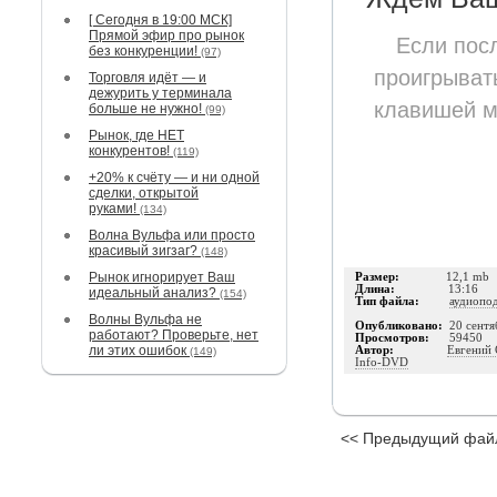
[ Сегодня в 19:00 МСК]
Прямой эфир про рынок
Если пос
без конкуренции!
(97)
проигрывать
Торговля идёт — и
дежурить у терминала
клавишей м
больше не нужно!
(99)
Рынок, где НЕТ
конкурентов!
(119)
+20% к счёту — и ни одной
сделки, открытой
руками!
(134)
Волна Вульфа или просто
красивый зигзаг?
(148)
Рынок игнорирует Ваш
Размер:
12,1 mb
Длина:
13:16
идеальный анализ?
(154)
Тип файла:
аудиопо
Волны Вульфа не
Опубликовано:
20 сентя
работают? Проверьте, нет
Просмотров:
59450
ли этих ошибок
Автор:
Евгений 
(149)
Info-DVD
<< Предыдущий фай