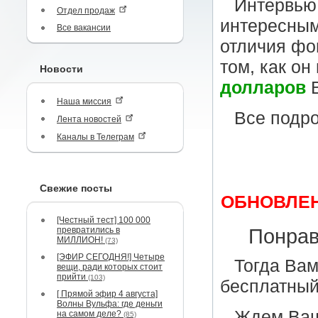
Интервью
Отдел продаж
интересным
Все вакансии
отличия фо
том, как он
Новости
долларов
В
Наша миссия
Все подро
Лента новостей
Каналы в Телеграм
Свежие посты
ОБНОВЛЕН
[Честный тест] 100 000
превратились в
Понрав
МИЛЛИОН!
(73)
[ЭФИР СЕГОДНЯ!] Четыре
Тогда Вам
вещи, ради которых стоит
прийти
(103)
бесплатный 
[ Прямой эфир 4 августа]
Волны Вульфа: где деньги
Ждем Ваш
на самом деле?
(85)