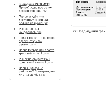
Тип файла:
аудиопо
[ Сегодня в 19:00 МСК]
Опубликовано:
21 сентя
Прямой эфир про рынок
Просмотров:
63355
без конкуренции!
(97)
Автор:
Евгений 
Info-DVD
Торговля идёт — и
дежурить у терминала
больше не нужно!
(99)
Рынок, где НЕТ
<< Предыдущий фай
конкурентов!
(119)
+20% к счёту — и ни одной
сделки, открытой
руками!
(134)
Волна Вульфа или просто
красивый зигзаг?
(148)
Рынок игнорирует Ваш
идеальный анализ?
(154)
Волны Вульфа не
работают? Проверьте, нет
ли этих ошибок
(149)