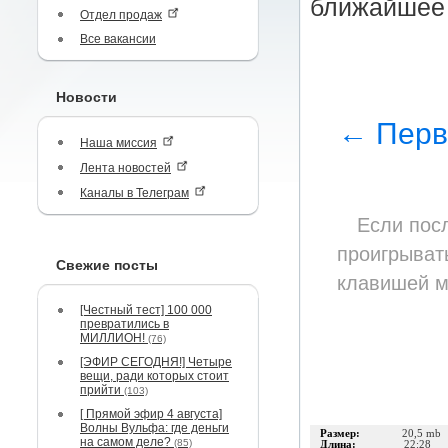
ближайшее 
Отдел продаж
Все вакансии
Новости
← Перв
Наша миссия
Лента новостей
Каналы в Телеграм
Если пос
проигрывать
Свежие посты
клавишей м
[Честный тест] 100 000
превратились в
МИЛЛИОН!
(76)
[ЭФИР СЕГОДНЯ!] Четыре
вещи, ради которых стоит
прийти
(103)
[ Прямой эфир 4 августа]
Волны Вульфа: где деньги
Размер:
20,5 mb
на самом деле?
(85)
Длина:
22:28