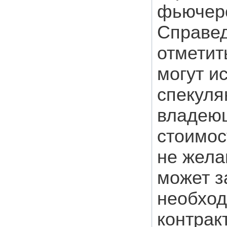
фьючерс
Справед
отметит
могут и
спекуля
владеющ
стоимос
не жела
может з
необход
контрак