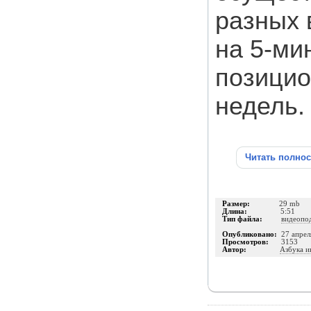
разных 
на 5-ми
позицио
недель.
Читать полно
Размер:
29 mb
Длина:
5:51
Тип файла:
видеопо
Опубликовано:
27 апрел
Просмотров:
3153
Автор:
Азбука и