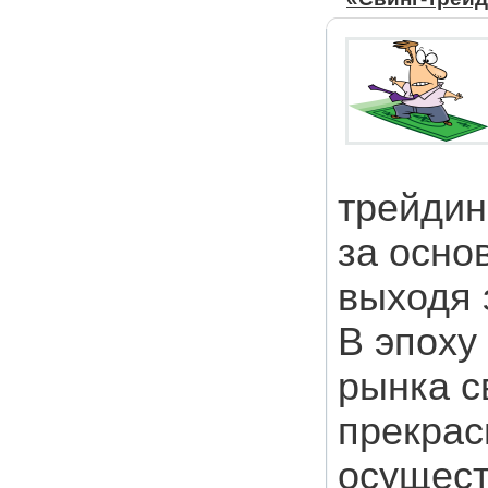
трейдинг
за осно
выходя 
В эпоху
рынка с
прекрас
осущест