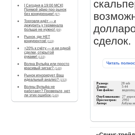
скальпе
[ Сегодня в 19:00 МСК]
Прямой эфир про рынок
возможн
без конкуренции!
(97)
Торговля идёт — и
долларо
дежурить у терминала
больше не нужно!
(99)
Рынок, где НЕТ
сделок.
конкурентов!
(119)
+20% к счёту — и ни одной
сделки, открытой
руками!
(133)
Читать полно
Волна Вульфа или просто
красивый зигзаг?
(148)
Рынок игнорирует Ваш
идеальный анализ?
(153)
Размер:
28 mb
Волны Вульфа не
Длина:
5:44
Тип файла:
видеопо
работают? Проверьте, нет
ли этих ошибок
(149)
Опубликовано:
27 апрел
Просмотров:
2992
Автор:
Азбука и
«Свинг-трейд