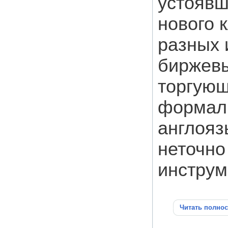
устоявш
нового 
разных 
биржевы
торгующ
формал
англояз
неточно
инструм
Читать полно