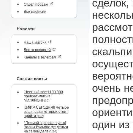
сделок,
Отдел продаж
несколь
Все вакансии
рассмот
Новости
полност
Наша миссия
скальпи
Лента новостей
Каналы в Телеграм
осущест
вероятн
Свежие посты
очень н
[Честный тест] 100 000
превратились в
предоп
МИЛЛИОН!
(60)
[ЭФИР СЕГОДНЯ!] Четыре
ориенти
вещи, ради которых стоит
прийти
(102)
один из
[ Прямой эфир 4 августа]
Волны Вульфа: где деньги
на самом деле?
(84)