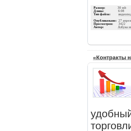
Размер:
30 mb
Длина:
6:08
Тип файла:
видеопо
Опубликовано:
27 апрел
Просмотров:
3422
Автор:
Азбука и
«Контракты н
удобный
торговл