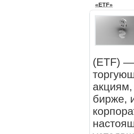
«ETF»
(ETF) —
торгующ
акциям,
бирже, 
корпора
настоящ