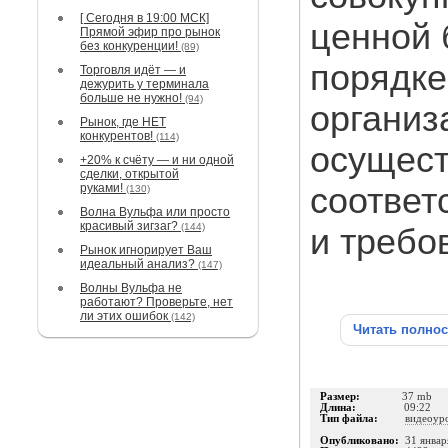
[ Сегодня в 19:00 МСК]
ценной 
Прямой эфир про рынок
без конкуренции!
(89)
порядке
Торговля идёт — и
дежурить у терминала
больше не нужно!
(94)
организ
Рынок, где НЕТ
конкурентов!
(114)
осущест
+20% к счёту — и ни одной
сделки, открытой
руками!
соответ
(130)
Волна Вульфа или просто
красивый зигзаг?
(144)
и требо
Рынок игнорирует Ваш
идеальный анализ?
(147)
Волны Вульфа не
работают? Проверьте, нет
ли этих ошибок
(142)
Читать полно
Размер:
37 mb
Длина:
09:22
Тип файла:
видеоур
Опубликовано:
31 январ