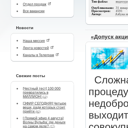
Тип файла:
видеоур
Отдел продаж
Опубликовано:
31 январ
Все вакансии
Просмотров:
4591
Автор:
Азбука и
Новости
«Допуск акци
Наша миссия
Лента новостей
Каналы в Телеграм
Свежие посты
Сложна
процеду
[Честный тест] 100 000
превратились в
МИЛЛИОН!
(12)
недобр
[ЭФИР СЕГОДНЯ!] Четыре
вещи, ради которых стоит
прийти
выходит
(92)
[ Прямой эфир 4 августа]
Волны Вульфа: где деньги
совокуп
на самом деле?
(77)