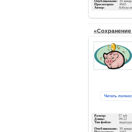
Опубликовано:
30 январ
Просмотров:
4645
Автор:
Азбука и
«Сохранение
Читать полно
Размер:
37 mb
Длина:
09:22
Тип файла:
видеоур
Опубликовано:
30 январ
Просмотров:
4465