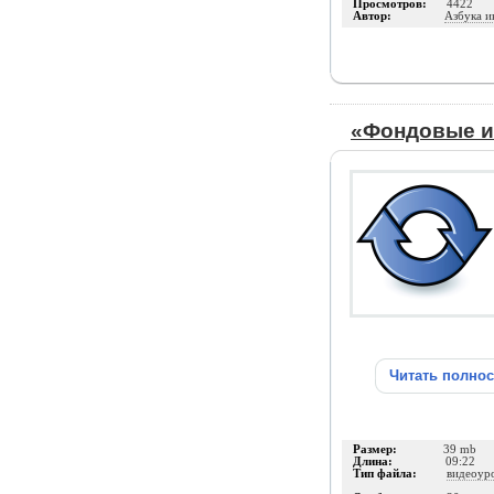
Просмотров:
4422
Автор:
Азбука и
«Фондовые и
Читать полно
Размер:
39 mb
Длина:
09:22
Тип файла:
видеоур