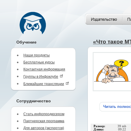
«Что такое М
Обучение
Наши продукты
Бесплатные курсы
Контактная информация
Группы в Инфоклубе
Ближайшие трансляции
Сотрудничество
Читать полно
Стать инфопродюсером
Партнерская программа
Размер:
39 mb
Для авторов (экспертов)
Длина:
09:22