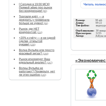
[ Сегодня в 19:00 МСК]
Читать полно
Прямой эфир про рынок
без конкуренции!
(90)
Торговля идёт — и
дежурить у терминала
Размер:
38 mb
больше не нужно!
Длина:
09:22
(94)
Тип файла:
видеоур
Рынок, где НЕТ
Опубликовано:
30 январ
конкурентов!
(114)
Просмотров:
5235
Автор:
Азбука и
+20% к счёту — и ни одной
сделки, открытой
руками!
(130)
Волна Вульфа или просто
красивый зигзаг?
(144)
Рынок игнорирует Ваш
«Экономичес
идеальный анализ?
(147)
Волны Вульфа не
работают? Проверьте, нет
ли этих ошибок
(143)