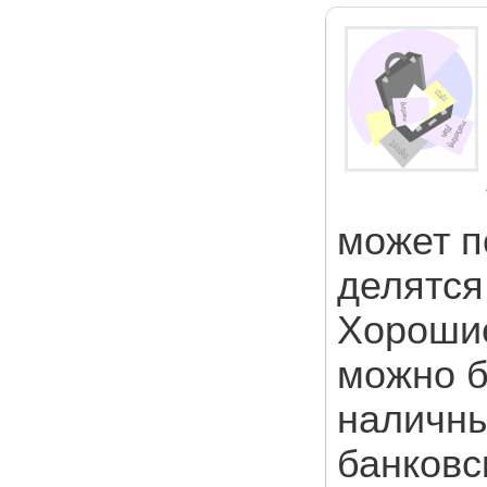
может п
делятся
Хорошие
можно б
наличны
банковс