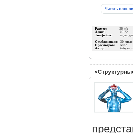
Читать полно
Размер:
38 mb
Длина:
09:22
Тип файла:
видеоур
Опубликовано:
30 январ
Просмотров:
5448
Автор:
Азбука и
«Структурны
предста