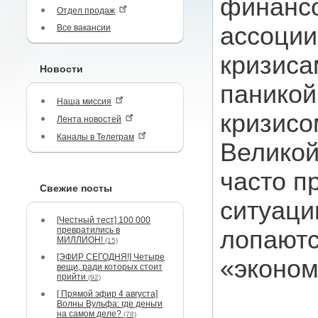
финансо
Отдел продаж
ассоции
Все вакансии
кризиса
Новости
паникой
Наша миссия
кризисо
Лента новостей
Каналы в Телеграм
Великой
часто п
Свежие посты
ситуаци
[Честный тест] 100 000
превратились в
лопаютс
МИЛЛИОН!
(15)
[ЭФИР СЕГОДНЯ!] Четыре
«эконом
вещи, ради которых стоит
прийти
(92)
[ Прямой эфир 4 августа]
Волны Вульфа: где деньги
на самом деле?
(78)