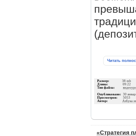
превыш
традици
(депозит
Читать полно
Размер:
38 mb
Длина:
09:22
Тип файла:
видеоур
Опубликовано:
30 январ
Просмотров:
5053
Автор:
Азбука и
«Стратегия 