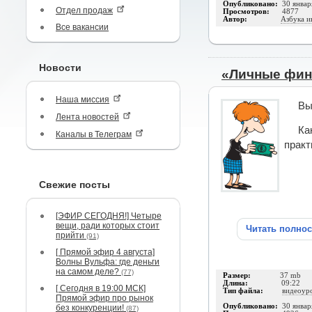
Опубликовано:
30 январ
Отдел продаж
Просмотров:
4877
Автор:
Азбука и
Все вакансии
Новости
«Личные фин
Наша миссия
Вы
Лента новостей
Ка
Каналы в Телеграм
практ
Свежие посты
[ЭФИР СЕГОДНЯ!] Четыре
вещи, ради которых стоит
Читать полно
прийти
(91)
[ Прямой эфир 4 августа]
Волны Вульфа: где деньги
на самом деле?
(77)
Размер:
37 mb
Длина:
09:22
[ Сегодня в 19:00 МСК]
Тип файла:
видеоур
Прямой эфир про рынок
Опубликовано:
30 январ
без конкуренции!
(87)