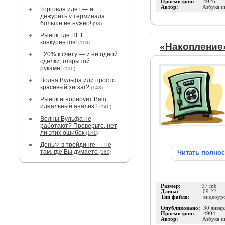
Просмотров:
4926
Автор:
Азбука и
Торговля идёт — и
дежурить у терминала
больше не нужно!
(93)
Рынок, где НЕТ
конкурентов!
(113)
«Накопление
+20% к счёту — и ни одной
сделки, открытой
руками!
(130)
Волна Вульфа или просто
красивый зигзаг?
(143)
Рынок игнорирует Ваш
идеальный анализ?
(146)
Волны Вульфа не
работают? Проверьте, нет
ли этих ошибок
(141)
Деньги в трейдинге — не
там, где Вы думаете
Читать полно
(160)
Размер:
37 mb
Длина:
09:22
Тип файла:
видеоур
Опубликовано:
30 январ
Просмотров:
4904
Автор:
Азбука и