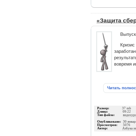
«Защита сбе
Выпуск
Кризис
заработан
результат
вовремя и
Читать полно
Размер:
37 mb
Длина:
09:22
Тип файла:
видеоур
Опубликовано:
30 январ
Просмотров:
5076
Автор:
Азбука и