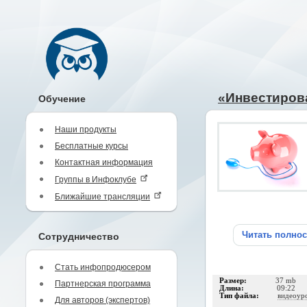
«Инвестирова
Обучение
Наши продукты
Бесплатные курсы
Контактная информация
Группы в Инфоклубе
Ближайшие трансляции
Читать полно
Сотрудничество
Стать инфопродюсером
Размер:
37 mb
Партнерская программа
Длина:
09:22
Тип файла:
видеоур
Для авторов (экспертов)