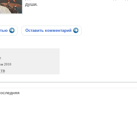
души.
стью
Оставить комментарий
ю
ля 2010
.ТВ
оследняя