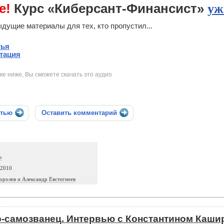
е!
Курс «Киберсант-Финансист»
уж
дущие материалы для тех, кто пропустил...
тья
тация
ке ниже, Вы сможете скачать это аудио
стью
Оставить комментарий
ю
 2010
оролев и Александр Евстегнеев
-самозванец. Интервью с Константином Кашир