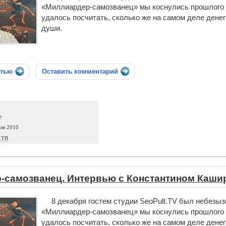
«Миллиардер-самозванец» мы коснулись прошлого К
удалось посчитать, сколько же на самом деле денег
души.
стью
Оставить комментарий
ю
ля 2010
.ТВ
-самозванец. Интервью с Константином Кашир
8 декабря гостем студии SeoPult.TV был небезы
«Миллиардер-самозванец» мы коснулись прошлого К
удалось посчитать, сколько же на самом деле денег