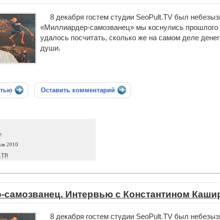
8 декабря гостем студии SeoPult.TV был небезы
«Миллиардер-самозванец» мы коснулись прошлого К
удалось посчитать, сколько же на самом деле денег
души.
стью
Оставить комментарий
ю
ля 2010
.ТВ
-самозванец. Интервью с Константином Кашир
8 декабря гостем студии SeoPult.TV был небезы