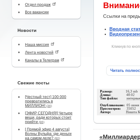
Внимани
Отдел продаж
Все вакансии
Ссылки на преды
Вводная ста
Новости
Видеопрезен
Наша миссия
Кликнув по кноп
Лента новостей
Каналы в Телеграм
Читать полно
Свежие посты
Размер:
16,3 mb
Длина:
48:02
[Честный тест] 100 000
Тип файла:
интервь
превратились в
МИЛЛИОН!
Опубликовано:
05 июня
(36)
Просмотров:
35052
Автор:
Никита К
[ЭФИР СЕГОДНЯ!] Четыре
вещи, ради которых стоит
прийти
(96)
[ Прямой эфир 4 августа]
Волны Вульфа: где деньги
«Миллиардер
на самом деле?
(80)