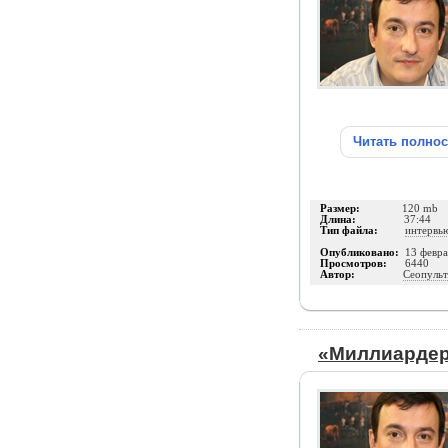
Читать полно
Размер:
120 mb
Длина:
37:44
Тип файла:
интервь
Опубликовано:
13 февра
Просмотров:
6440
Автор:
Сеопульт
«Миллиардер