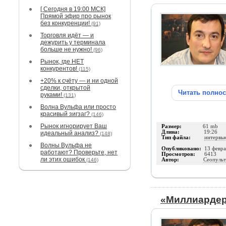
[ Сегодня в 19:00 МСК]
Прямой эфир про рынок
без конкуренции!
(91)
Торговля идёт — и
дежурить у терминала
больше не нужно!
(96)
Рынок, где НЕТ
конкурентов!
(115)
+20% к счёту — и ни одной
сделки, открытой
Читать полно
руками!
(131)
Волна Вульфа или просто
красивый зигзаг?
(146)
Рынок игнорирует Ваш
Размер:
61 mb
Длина:
19:26
идеальный анализ?
(148)
Тип файла:
интервь
Волны Вульфа не
Опубликовано:
13 февра
работают? Проверьте, нет
Просмотров:
6413
ли этих ошибок
(146)
Автор:
Сеопульт
«Миллиардер