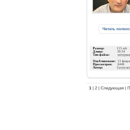
Читать полно
Размер:
115 mb
Длина:
36:34
Тип файла:
интервь
Опубликовано:
13 февра
Просмотров:
6446
Автор:
Сеопульт
1
|
2
|
Следующая
|
П