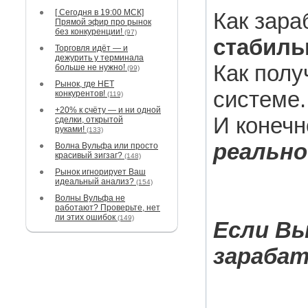
[ Сегодня в 19:00 МСК]
Как зар
Прямой эфир про рынок
без конкуренции!
(97)
стабиль
Торговля идёт — и
дежурить у терминала
Как полу
больше не нужно!
(99)
Рынок, где НЕТ
системе.
конкурентов!
(119)
+20% к счёту — и ни одной
И конечн
сделки, открытой
руками!
(133)
реально
Волна Вульфа или просто
красивый зигзаг?
(148)
Рынок игнорирует Ваш
идеальный анализ?
(154)
Волны Вульфа не
работают? Проверьте, нет
ли этих ошибок
(149)
Если Вы
зарабат