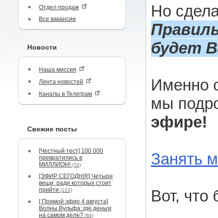
Но сдела
Отдел продаж
Все вакансии
Правиль
будет В
Новости
Наша миссия
Именно о
Лента новостей
Каналы в Телеграм
мы подр
эфире!
Свежие посты
[Честный тест] 100 000
Занять м
превратились в
МИЛЛИОН!
(70)
[ЭФИР СЕГОДНЯ!] Четыре
вещи, ради которых стоит
прийти
Вот, что
(103)
[ Прямой эфир 4 августа]
Волны Вульфа: где деньги
на самом деле?
(84)