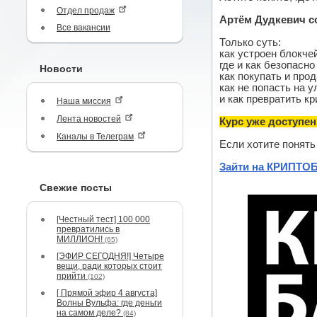
Отдел продаж
Артём Дудкевич с
Все вакансии
Только суть:
как устроен блокче
где и как безопасн
Новости
как покупать и про
как не попасть на у
и как превратить к
Наша миссия
Лента новостей
Курс уже доступен
Каналы в Телеграм
Если хотите понять
Зайти на КРИПТОБ
Свежие посты
[Честный тест] 100 000
превратились в
МИЛЛИОН!
(65)
[ЭФИР СЕГОДНЯ!] Четыре
вещи, ради которых стоит
прийти
(102)
[ Прямой эфир 4 августа]
Волны Вульфа: где деньги
на самом деле?
(84)