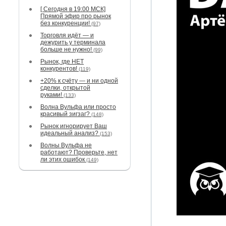
[ Сегодня в 19:00 МСК]
Прямой эфир про рынок
без конкуренции!
(97)
Торговля идёт — и
дежурить у терминала
больше не нужно!
(99)
Рынок, где НЕТ
конкурентов!
(119)
+20% к счёту — и ни одной
сделки, открытой
руками!
(133)
Волна Вульфа или просто
красивый зигзаг?
(148)
Рынок игнорирует Ваш
идеальный анализ?
(153)
Волны Вульфа не
работают? Проверьте, нет
ли этих ошибок
(149)