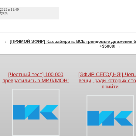
2025 в 11:40
Зуева
й:
←
[ПРЯМОЙ ЭФИР] Как забирать ВСЕ трендовые движения б
+$5000!
→
[Честный тест] 100 000
[ЭФИР СЕГОДНЯ!] Чет
превратились в МИЛЛИОН!
вещи, ради которых ст
прийти