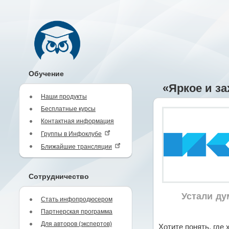
Обучение
«Яркое и з
Наши продукты
Бесплатные курсы
Контактная информация
Группы в Инфоклубе
Ближайшие трансляции
Сотрудничество
Устали ду
Стать инфопродюсером
Партнерская программа
Для авторов (экспертов)
Хотите понять, где