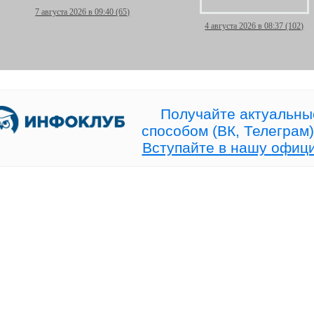
7 августа 2026 в 09:40 (65)
4 августа 2026 в 08:37 (102)
[ Сегодня в 19:00 МСК]
Торговля идёт — и
Прямой эфир про рынок без
дежурить у терминал
конкуренции!
больше не нужно!
Получайте актуальны
способом (ВК, Телеграм)
Вступайте в нашу офиц
28 июля 2026 в 15:19 (97)
25 июля 2026 в 08:22 (99)
+20% к счёту — и ни одной
Волна Вульфа или про
сделки, открытой руками!
красивый зигзаг?