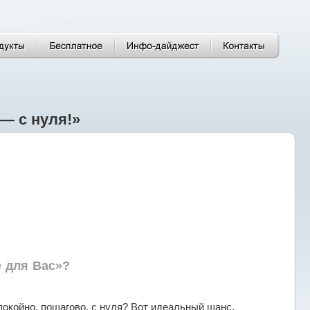
— с нуля!»
е для Вас»?
спокойно, пошагово, с нуля? Вот идеальный шанс.