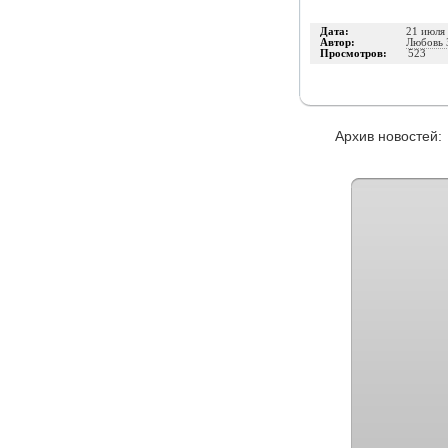
Дата:
21 июля 
Автор:
Любовь 
Просмотров:
523
Архив новосте