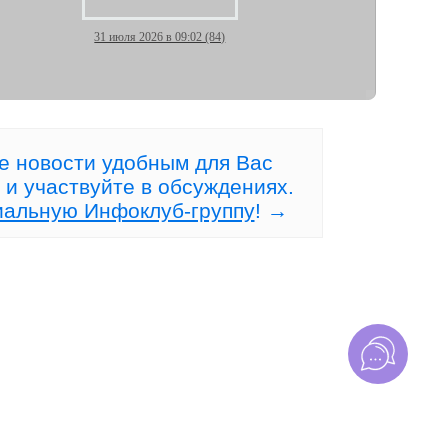
31 июля 2026 в 09:02 (84)
Рынок, где НЕТ конкурентов!
а
е новости удобным для Вас
 и участвуйте в обсуждениях.
иальную Инфоклуб-группу
! →
20 июля 2026 в 10:22 (119)
сто
Рынок игнорирует Ваш
идеальный анализ?