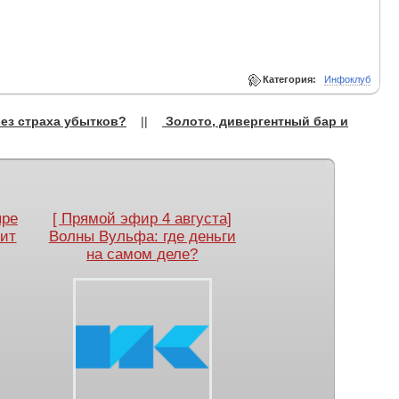
Категория:
Инфоклуб
ез страха убытков?
||
Золото, дивергентный бар и
ыре
[ Прямой эфир 4 августа]
оит
Волны Вульфа: где деньги
на самом деле?