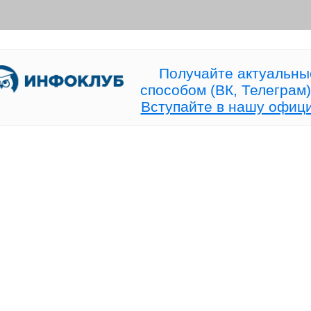
[ Сегодня в 19:00 МСК]
Торговля идёт — и
Прямой эфир про рынок без
дежурить у терминал
конкуренции!
больше не нужно!
Получайте актуальны
способом (ВК, Телеграм)
Вступайте в нашу офиц
28 июля 2026 в 15:19 (97)
25 июля 2026 в 08:22 (99)
+20% к счёту — и ни одной
Волна Вульфа или про
сделки, открытой руками!
красивый зигзаг?