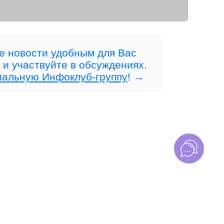
Рынок, где НЕТ конкурентов!
а
е новости удобным для Вас
 и участвуйте в обсуждениях.
иальную Инфоклуб-группу
! →
20 июля 2026 в 10:22 (119)
сто
Рынок игнорирует Ваш
идеальный анализ?