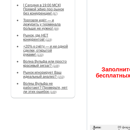
[ Сегодня в 19:00 МСК]
Прямой эфир про рынок
без конкуренции!
(97)
Торговля идёт — и
дежурить у терминала
больше не нужно!
(99)
Рынок, где НЕТ
конкурентов!
(119)
+20% к счёту — и ни одной
сделки, открытой
руками!
(133)
Волна Вульфа или просто
красивый зигзаг?
(148)
Заполните
Рынок игнорирует Ваш
бесплатных
идеальный анализ?
(153)
Волны Вульфа не
работают? Проверьте, нет
ли этих ошибок
(149)
Дата:
09 февр