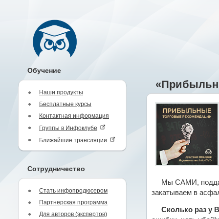
Обучение
«Прибыльн
Наши продукты
Бесплатные курсы
Контактная информация
Группы в Инфоклубе
Ближайшие трансляции
Сотрудничество
Мы САМИ, поддав
Стать инфопродюсером
закатываем в асфал
Партнерская программа
Сколько раз у В
Для авторов (экспертов)