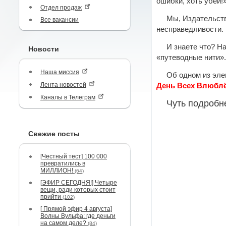
ошибки, хоть убей!
Отдел продаж
Мы, Издательств
Все вакансии
несправедливости.
И знаете что? Н
Новости
«путеводные нити».
Наша миссия
Об одном из эле
Лента новостей
День Всех Влюбл
Каналы в Телеграм
Чуть подробн
Свежие посты
[Честный тест] 100 000
превратились в
МИЛЛИОН!
(64)
[ЭФИР СЕГОДНЯ!] Четыре
вещи, ради которых стоит
прийти
(102)
[ Прямой эфир 4 августа]
Волны Вульфа: где деньги
на самом деле?
(84)