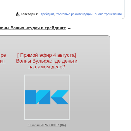
,
,
Категория:
трейдинг
торговые рекомендации
анонс трансляции
чины Ваших неудач в трейдинге
→
ыре
[ Прямой эфир 4 августа]
оит
Волны Вульфа: где деньги
на самом деле?
31 июля 2026 в 09:02 (84)