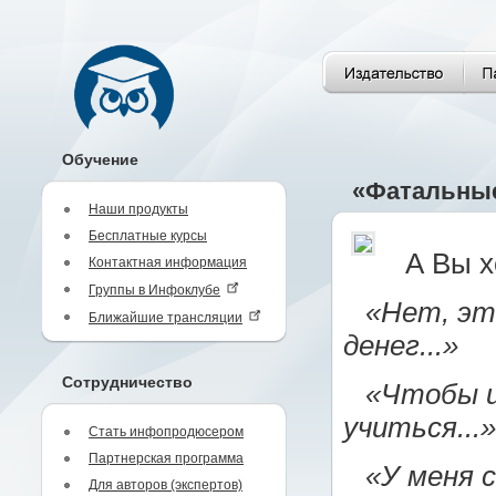
Обучение
«Фатальные
Наши продукты
Бесплатные курсы
А Вы х
Контактная информация
Группы в Инфоклубе
«Нет, эт
Ближайшие трансляции
денег...»
Сотрудничество
«Чтобы и
учиться...»
Стать инфопродюсером
Партнерская программа
«У меня с
Для авторов (экспертов)