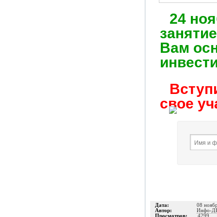
24 но
занятие
Вам ос
инвести
Вступи
свое уч
Дата:
08 нояб
Автор:
Инфо-Д
Просмотров:
4299