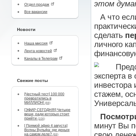
этом думат
Отдел продаж
Все вакансии
А что есл
практическ
Новости
сделать
пе
личного ка
Наша миссия
Лента новостей
финансовую
Каналы в Телеграм
Пред
эксперта в
Свежие посты
инвестора 
стажем, ос
[Честный тест] 100 000
превратились в
Универсаль
МИЛЛИОН!
(88)
[ЭФИР СЕГОДНЯ!] Четыре
вещи, ради которых стоит
Посмотри
прийти
(106)
минут Вы п
[ Прямой эфир 4 августа]
Волны Вульфа: где деньги
свою денеж
на самом деле?
(88)