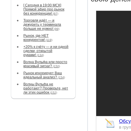
[ Сегодня в 19:00 МСК]
Прямой эфир про рынок
без конкуренции!
(97)
Торговля идёт — и
дежурить у терминала
больше не нужно!
(99)
Рынок, где НЕТ
конкурентов!
(119)
+20% к счёту — и ни одной
сделки, открытой
руками!
(134)
Волна Вульфа или просто
красивый зигзаг?
(150)
Рынок игнорирует Ваш
идеальный анализ?
(154)
Волны Вульфа не
работают? Проверьте, нет
ли этих ошибок
(152)
Обсу
в гру