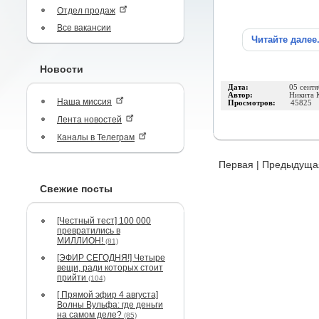
Отдел продаж
Все вакансии
Читайте далее
Новости
Дата:
05 сент
Автор:
Никита 
Наша миссия
Просмотров:
45825
Лента новостей
Каналы в Телеграм
Первая
|
Предыдуща
Свежие посты
[Честный тест] 100 000
превратились в
МИЛЛИОН!
(81)
[ЭФИР СЕГОДНЯ!] Четыре
вещи, ради которых стоит
прийти
(104)
[ Прямой эфир 4 августа]
Волны Вульфа: где деньги
на самом деле?
(85)