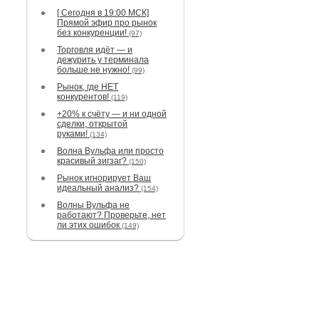
[ Сегодня в 19:00 МСК]
Прямой эфир про рынок
без конкуренции!
(97)
Торговля идёт — и
дежурить у терминала
больше не нужно!
(99)
Рынок, где НЕТ
конкурентов!
(119)
+20% к счёту — и ни одной
сделки, открытой
руками!
(134)
Волна Вульфа или просто
красивый зигзаг?
(150)
Рынок игнорирует Ваш
идеальный анализ?
(154)
Волны Вульфа не
работают? Проверьте, нет
ли этих ошибок
(149)