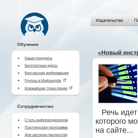
Обучение
«Новый инст
Наши продукты
Бесплатные курсы
Контактная информация
Группы в Инфоклубе
Ближайшие трансляции
Сотрудничество
Речь иде
которого м
Стать инфопродюсером
Партнерская программа
на сайте...
Для авторов (экспертов)