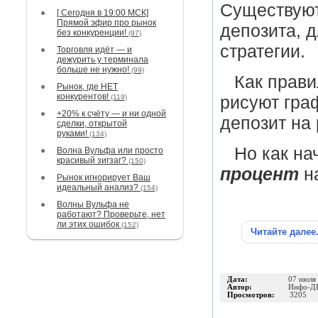
Существуют
[ Сегодня в 19:00 МСК]
Прямой эфир про рынок
депозита, 
без конкуренции!
(97)
стратегии.
Торговля идёт — и
дежурить у терминала
больше не нужно!
(99)
Как прави
Рынок, где НЕТ
конкурентов!
(119)
рисуют гра
+20% к счёту — и ни одной
депозит на
сделки, открытой
руками!
(134)
Но как на
Волна Вульфа или просто
красивый зигзаг?
(150)
процент
н
Рынок игнорирует Ваш
идеальный анализ?
(154)
Волны Вульфа не
работают? Проверьте, нет
ли этих ошибок
(152)
Читайте далее
Дата:
07 июля
Автор:
Инфо-Д
Просмотров:
3205