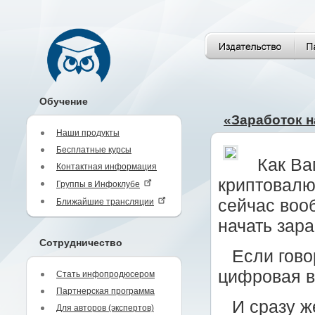
Обучение
«Заработок н
Наши продукты
Бесплатные курсы
Как Ва
Контактная информация
криптовалю
Группы в Инфоклубе
сейчас вооб
Ближайшие трансляции
начать зар
Сотрудничество
Если гово
цифровая в
Стать инфопродюсером
Партнерская программа
И сразу ж
Для авторов (экспертов)