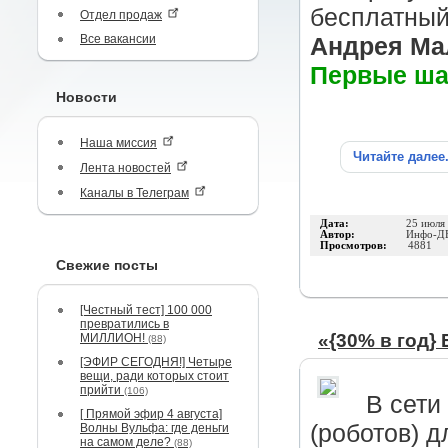
бесплатный
Отдел продаж
Все вакансии
Андрея Ма
Первые ша
Новости
Наша миссия
Читайте далее
Лента новостей
Каналы в Телеграм
Дата:
25 июля
Автор:
Инфо-Д
Просмотров:
4881
Свежие посты
[Честный тест] 100 000
превратились в
«{30% в год}
МИЛЛИОН!
(88)
[ЭФИР СЕГОДНЯ!] Четыре
вещи, ради которых стоит
прийти
(106)
В сети
[ Прямой эфир 4 августа]
(роботов) д
Волны Вульфа: где деньги
на самом деле?
(88)