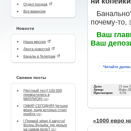
ни копейки
Отдел продаж
Все вакансии
Банально?
почему-то, 
Новости
Ваш глав
Ваш депоз
Наша миссия
Лента новостей
Каналы в Телеграм
Читайте далее
Свежие посты
Дата:
25 мая 
Автор:
Инфо-Д
[Честный тест] 100 000
Просмотров:
4256
превратились в
МИЛЛИОН!
(44)
[ЭФИР СЕГОДНЯ!] Четыре
вещи, ради которых стоит
прийти
(96)
«1000 евро н
[ Прямой эфир 4 августа]
Волны Вульфа: где деньги
на самом деле?
(80)