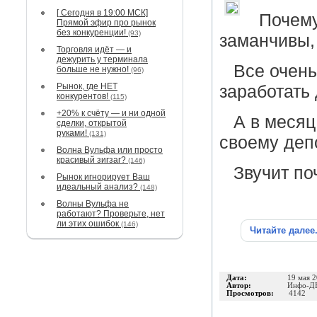
[ Сегодня в 19:00 МСК]
Почем
Прямой эфир про рынок
без конкуренции!
(93)
заманчивы,
Торговля идёт — и
дежурить у терминала
Все очень
больше не нужно!
(96)
Рынок, где НЕТ
заработать
конкурентов!
(115)
+20% к счёту — и ни одной
А в месяц
сделки, открытой
руками!
(131)
своему деп
Волна Вульфа или просто
красивый зигзаг?
(146)
Звучит по
Рынок игнорирует Ваш
идеальный анализ?
(148)
Волны Вульфа не
работают? Проверьте, нет
ли этих ошибок
(146)
Читайте далее
Дата:
19 мая 
Автор:
Инфо-Д
Просмотров:
4142