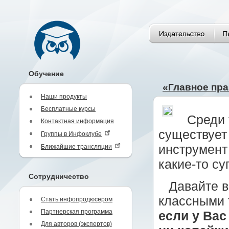
Обучение
«Главное пр
Наши продукты
Бесплатные курсы
Среди 
Контактная информация
существует
Группы в Инфоклубе
инструмент
Ближайшие трансляции
какие-то су
Сотрудничество
Давайте в
классными 
Стать инфопродюсером
Партнерская программа
если у Вас
Для авторов (экспертов)