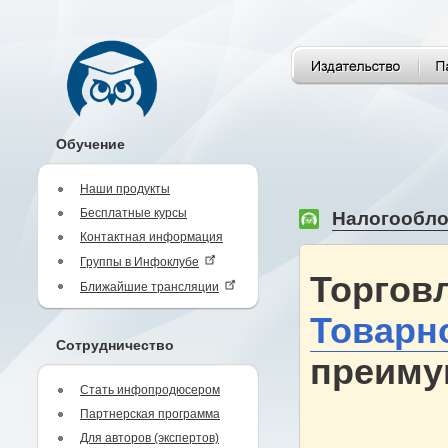
Обучение
Наши продукты
Бесплатные курсы
Налогообло
Контактная информация
Группы в Инфоклубе
Торгов
Ближайшие трансляции
Товарн
Сотрудничество
преиму
Стать инфопродюсером
Партнерская программа
Для авторов (экспертов)