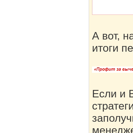
А вот, 
итоги п
Если и 
стратеги
заполуч
менедже