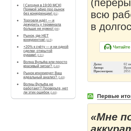
(переры
[ Сегодня в 19:00 МСК]
Прямой эфир про рынок
всю раб
без конкуренции!
(91)
Торговля идёт — и
в долго
дежурить у терминала
больше не нужно!
(96)
Рынок, где НЕТ
конкурентов!
(115)
+20% к счёту — и ни одной
Читайте
сделки, открытой
руками!
(131)
Волна Вульфа или просто
Дата:
02 и
красивый зигзаг?
(146)
Автор:
Ирин
Просмотров:
2051
Рынок игнорирует Ваш
идеальный анализ?
(148)
Волны Вульфа не
работают? Проверьте, нет
ли этих ошибок
(146)
Первые итог
«Мне п
аккура