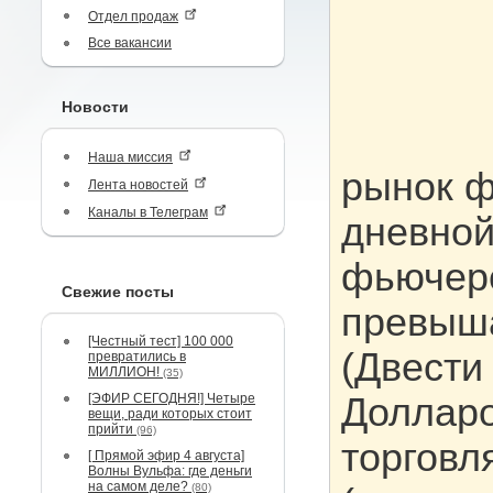
Отдел продаж
Все вакансии
Новости
Наша миссия
рынок ф
Лента новостей
Каналы в Телеграм
дневной
фьючерс
Свежие посты
превыша
[Честный тест] 100 000
(Двести
превратились в
МИЛЛИОН!
(35)
[ЭФИР СЕГОДНЯ!] Четыре
Долларо
вещи, ради которых стоит
прийти
(96)
торговл
[ Прямой эфир 4 августа]
Волны Вульфа: где деньги
на самом деле?
(80)