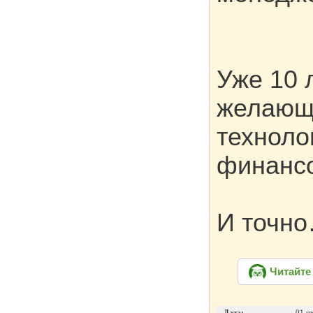
Уже 10 
желающ
техноло
финанс
И точн
Читайте
Дата:
01 и