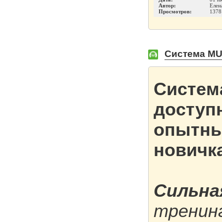
Автор:
Елен
Просмотров:
1378
Система MU
Систем
доступн
опытны
новичк
Сильна
тренин