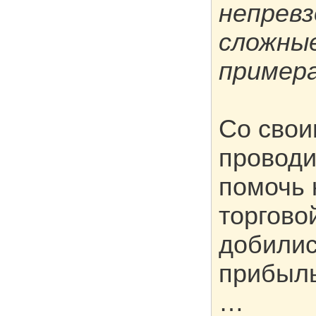
непревз
сложные
примера
Со свои
проводи
помочь 
торгово
добилис
прибыл
…