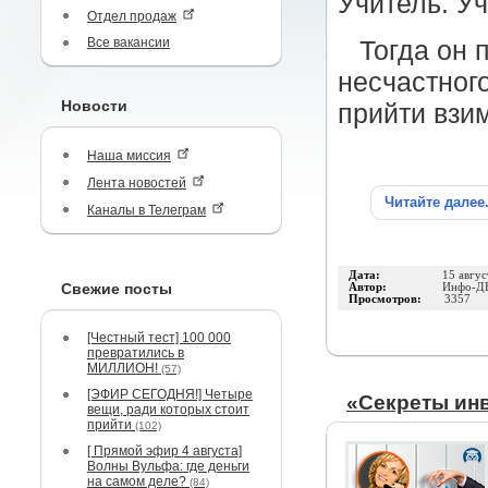
Учитель. Уч
Отдел продаж
Все вакансии
Тогда он 
несчастног
Новости
прийти взим
Наша миссия
Лента новостей
Читайте далее
Каналы в Телеграм
Дата:
15 авгус
Свежие посты
Автор:
Инфо-Д
Просмотров:
3357
[Честный тест] 100 000
превратились в
МИЛЛИОН!
(57)
[ЭФИР СЕГОДНЯ!] Четыре
«Секреты ин
вещи, ради которых стоит
прийти
(102)
[ Прямой эфир 4 августа]
Волны Вульфа: где деньги
на самом деле?
(84)