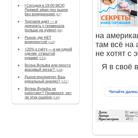
[ Сегодня в 19:00 МСК]
Прямой эфир про рынок
без конкуренции!
(97)
Торговля идёт — и
дежурить у терминала
больше не нужно!
(98)
на америка
Рынок, где НЕТ
конкурентов!
(118)
там всё на
+20% к счёту — и ни одной
не хотят с 
сделки, открытой
руками!
(133)
Я в своё 
Волна Вульфа или просто
красивый зигзаг?
(148)
Рынок игнорирует Ваш
идеальный анализ?
(151)
Волны Вульфа не
Читайте далее
работают? Проверьте, нет
ли этих ошибок
(149)
Дата:
02 авгус
Автор:
Ирина С
Просмотров:
4872