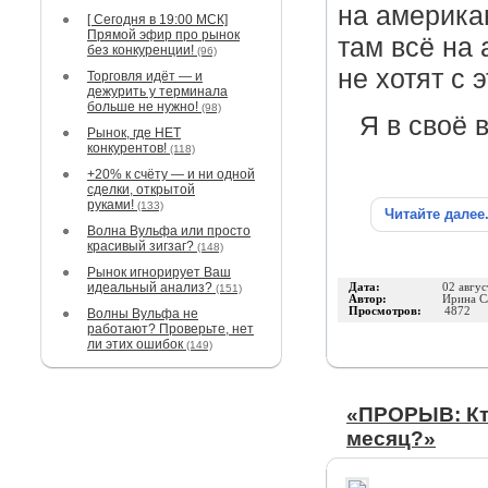
на америка
[ Сегодня в 19:00 МСК]
Прямой эфир про рынок
там всё на
без конкуренции!
(96)
не хотят с 
Торговля идёт — и
дежурить у терминала
больше не нужно!
(98)
Я в своё 
Рынок, где НЕТ
конкурентов!
(118)
+20% к счёту — и ни одной
сделки, открытой
руками!
(133)
Читайте далее
Волна Вульфа или просто
красивый зигзаг?
(148)
Рынок игнорирует Ваш
идеальный анализ?
Дата:
02 авгус
(151)
Автор:
Ирина С
Просмотров:
4872
Волны Вульфа не
работают? Проверьте, нет
ли этих ошибок
(149)
«ПРОРЫВ: Кто
месяц?»