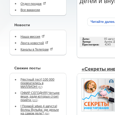
детей и вну
Отдел продаж
Все вакансии
Читайте далее
Новости
Наша миссия
Дата:
05 авгус
Автор:
Артём Д
Лента новостей
Просмотров:
4245
Каналы в Телеграм
Свежие посты
«Секреты ин
[Честный тест] 100 000
превратились в
МИЛЛИОН!
(57)
[ЭФИР СЕГОДНЯ!] Четыре
вещи, ради которых стоит
прийти
(101)
[ Прямой эфир 4 августа]
Волны Вульфа: где деньги
на самом деле?
(84)