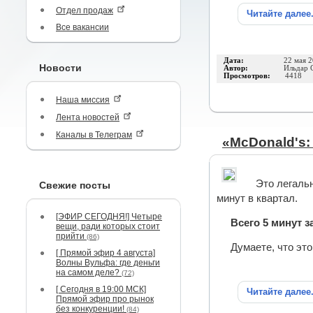
Отдел продаж
Читайте далее
Все вакансии
Дата:
22 мая 
Новости
Автор:
Ильдар 
Просмотров:
4418
Наша миссия
Лента новостей
Каналы в Телеграм
«McDonald's:
Это легаль
Свежие посты
минут в квартал.
[ЭФИР СЕГОДНЯ!] Четыре
Всего 5 минут за
вещи, ради которых стоит
прийти
(86)
Думаете, что эт
[ Прямой эфир 4 августа]
Волны Вульфа: где деньги
на самом деле?
(72)
[ Сегодня в 19:00 МСК]
Читайте далее
Прямой эфир про рынок
без конкуренции!
(84)