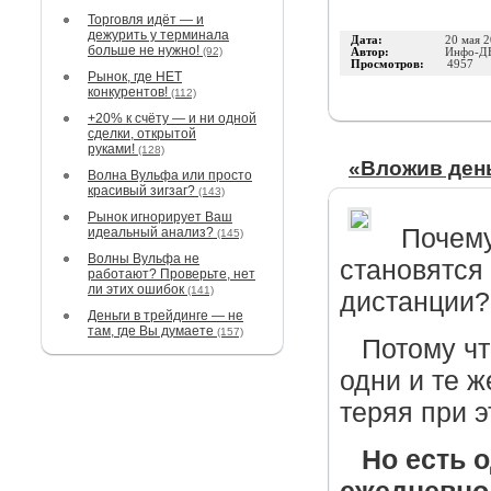
Торговля идёт — и
дежурить у терминала
Дата:
20 мая 
больше не нужно!
(92)
Автор:
Инфо-Д
Просмотров:
4957
Рынок, где НЕТ
конкурентов!
(112)
+20% к счёту — и ни одной
сделки, открытой
руками!
(128)
«Вложив ден
Волна Вульфа или просто
красивый зигзаг?
(143)
Рынок игнорирует Ваш
Почему
идеальный анализ?
(145)
Волны Вульфа не
становятся
работают? Проверьте, нет
ли этих ошибок
(141)
дистанции?
Деньги в трейдинге — не
там, где Вы думаете
(157)
Потому чт
одни и те 
теряя при э
Но есть 