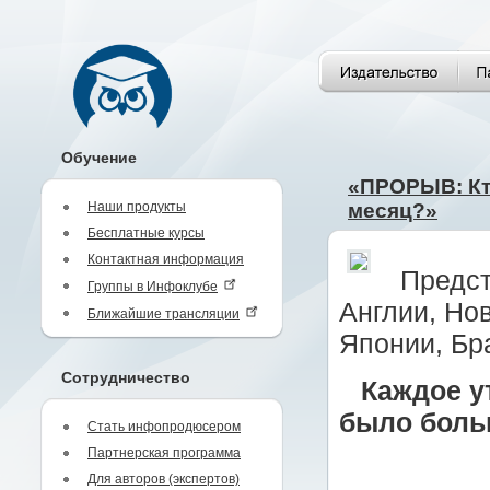
Обучение
«ПРОРЫВ: Кто
Наши продукты
месяц?»
Бесплатные курсы
Контактная информация
Предст
Группы в Инфоклубе
Англии, Но
Ближайшие трансляции
Японии, Бра
Сотрудничество
Каждое у
было боль
Стать инфопродюсером
Партнерская программа
Для авторов (экспертов)