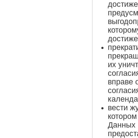
достиже
предусм
выгодоп
котором
достиже
прекрат
прекращ
их унич
согласи
вправе 
согласи
календа
вести ж
котором
Данных 
предост