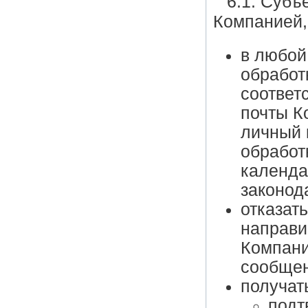
6.1. Субъ
Компанией,
в любой
обработ
соответ
почты К
личный 
обработ
календа
законод
отказат
направи
Компани
сообщен
получат
подт