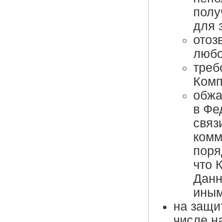
полу
для 
отоз
любо
треб
Комп
обжа
в Фе
связ
комм
поря
что 
Данн
иным
на защи
числе н