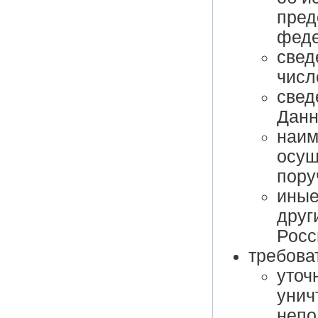
пред
феде
свед
числ
свед
Данн
наим
осущ
пору
иные
друг
Росс
требова
уточ
унич
непо