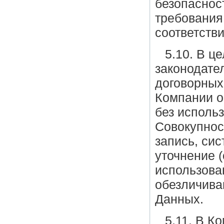
безопаснос
требования
соответстви
5.10. В ц
законодате
договорных
Компании о
без исполь
Совокупнос
запись, си
уточнение (
использован
обезличива
Данных.
5.11. В К