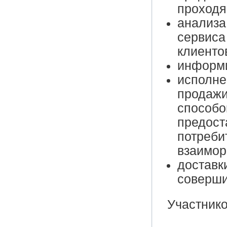
проходя
анализа
сервиса
клиенто
информи
исполнен
продажи
способо
предост
потреби
взаимор
доставк
соверши
Участнико