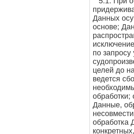
5.1. При 
придержива
Данных осу
основе; Да
распростра
исключение
по запросу
судопроизв
целей до на
ведется сб
необходимы
обработки;
Данные, об
несовмести
обработка 
конкретных