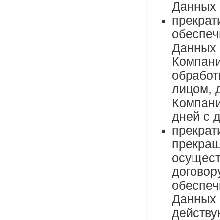
Данных 
прекрат
обеспеч
Данных 
Компани
обработ
лицом, 
Компани
дней с 
прекрат
прекращ
осущест
договор
обеспеч
Данных 
действу