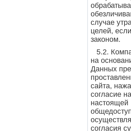
обрабатыва
обезличива
случае утр
целей, есл
законом.
5.2. Комп
на основани
Данных пре
проставлен
сайта, наж
согласие н
настоящей 
общедоступ
осуществля
согласия с