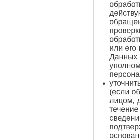
обработ
действу
обращен
проверк
обработ
или его
Данных 
уполном
персона
уточнит
(если о
лицом, 
течение
сведени
подтвер
основан