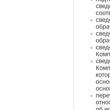
свед
соот
свед
обра
свед
обра
свед
Комп
свед
Комп
кото
осно
осно
пере
отно
об и