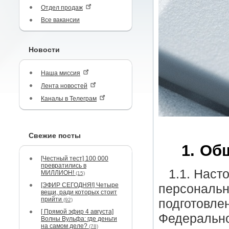
Отдел продаж
Все вакансии
Новости
Наша миссия
Лента новостей
Каналы в Телеграм
Свежие посты
1. Об
[Честный тест] 100 000
превратились в
1.1. Наст
МИЛЛИОН!
(15)
[ЭФИР СЕГОДНЯ!] Четыре
персональн
вещи, ради которых стоит
прийти
(92)
подготовлена
[ Прямой эфир 4 августа]
Федерально
Волны Вульфа: где деньги
на самом деле?
(78)