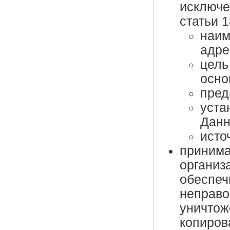
исключе
статьи 1
наим
адре
цель
осно
пред
уста
Данн
исто
принима
организ
обеспеч
неправо
уничтож
копиров