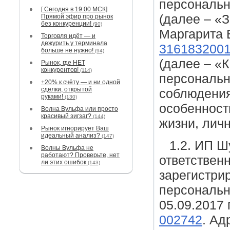
персональн
[ Сегодня в 19:00 МСК]
(далее – «
Прямой эфир про рынок
без конкуренции!
(90)
Маргарита 
Торговля идёт — и
дежурить у терминала
316183200
больше не нужно!
(94)
(далее – «
Рынок, где НЕТ
конкурентов!
(114)
персональн
+20% к счёту — и ни одной
сделки, открытой
соблюдения
руками!
(130)
особенност
Волна Вульфа или просто
красивый зигзаг?
(144)
жизни, лич
Рынок игнорирует Ваш
идеальный анализ?
(147)
1.2. ИП Ш
Волны Вульфа не
работают? Проверьте, нет
ответствен
ли этих ошибок
(143)
зарегистри
персональн
05.09.2017
002742
. Ад