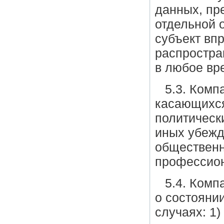
данных, пр
отдельной о
субъект вп
распростран
в любое вр
5.3. Комп
касающихся
политическ
иных убежд
общественн
профессион
5.4. Комп
о состояни
случаях: 1)