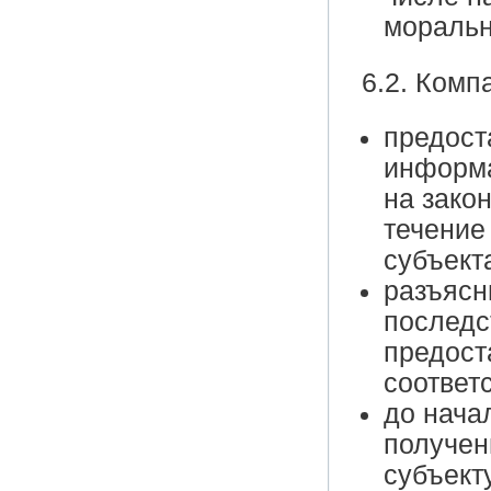
моральн
6.2. Комп
предост
информа
на зако
течение
субъект
разъясн
последс
предост
соответ
до нача
получен
субъект